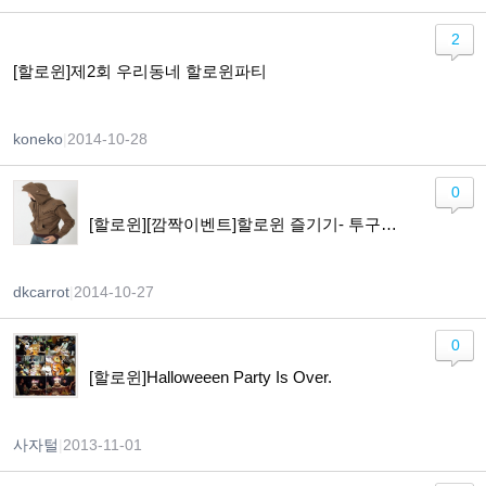
2
[할로윈]제2회 우리동네 할로윈파티
koneko
|
2014-10-28
0
[할로윈][깜짝이벤트]할로윈 즐기기- 투구와 갑옷 만들기
dkcarrot
|
2014-10-27
0
[할로윈]Halloweeen Party Is Over.
사자털
|
2013-11-01