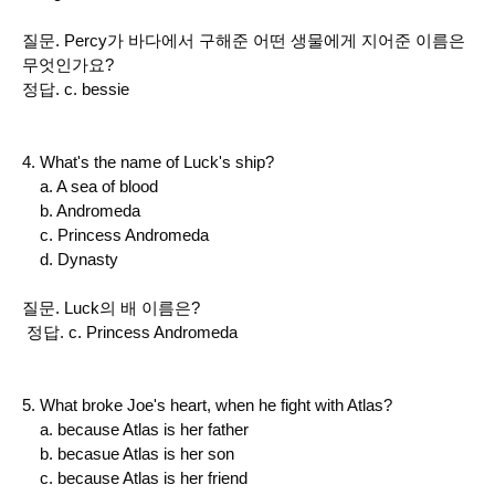
질문. Percy가 바다에서 구해준 어떤 생물에게 지어준 이름은
무엇인가요?
정답. c. bessie
4. What's the name of Luck's ship?
a. A sea of blood
b. Andromeda
c. Princess Andromeda
d. Dynasty
질문. Luck의 배 이름은?
정답. c. Princess Andromeda
5. What broke Joe's heart, when he fight with Atlas?
a. because Atlas is her father
b. becasue Atlas is her son
c. because Atlas is her friend