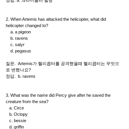
정답. a. 크라이슬러 빌딩
2. When Artemis has attacked the helicopter, what did
helicopter changed to?
a. a pigeon
b. ravens
c. satyr
d. pegasus
질문. Artemis가 헬리콥터를 공격했을때 헬리콥터는 무엇으
로 변했나요?
정답. b. ravens
3. What was the name did Percy give after he saved the
creature from the sea?
a. Circe
b. Octopy
c. bessie
d. griffin