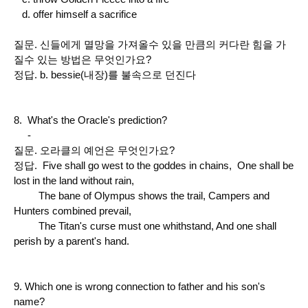
d. offer himself a sacrifice
질문. 신들에게 멸망을 가져올수 있을 만큼의 커다란 힘을 가
질수 있는 방법은 무엇인가요?
정답. b. bessie(내장)를 불속으로 던진다
8. What's the Oracle's prediction?
-
질문. 오라클의 예언은 무엇인가요?
정답. Five shall go west to the goddes in chains, One shall be
lost in the land without rain,
The bane of Olympus shows the trail, Campers and
Hunters combined prevail,
The Titan's curse must one whithstand, And one shall
perish by a parent's hand.
9. Which one is wrong connection to father and his son's
name?