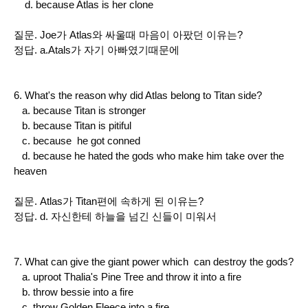
d. because Atlas is her clone
질문. Joe가 Atlas와 싸울때 마음이 아팠던 이유는?
정답. a.Atals가 자기 아빠였기때문에
6. What's the reason why did Atlas belong to Titan side?
a. because Titan is stronger
b. because Titan is pitiful
c. because he got conned
d. because he hated the gods who make him take over the
heaven
질문. Atlas가 Titan편에 속하게 된 이유는?
정답. d. 자신한테 하늘을 넘긴 신들이 미워서
7. What can give the giant power which can destroy the gods?
a. uproot Thalia's Pine Tree and throw it into a fire
b. throw bessie into a fire
c. throw Golden Fleece into a fire