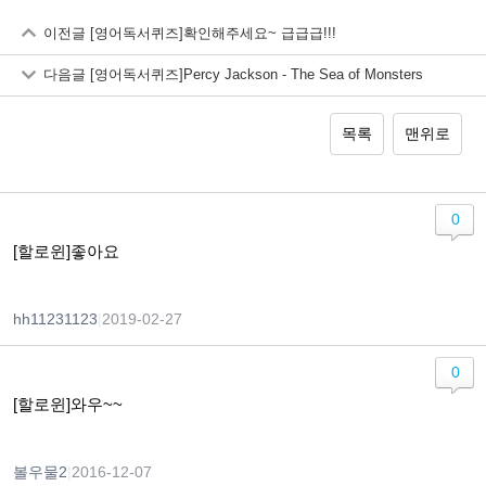
이전글
[영어독서퀴즈]확인해주세요~ 급급급!!!
다음글
[영어독서퀴즈]Percy Jackson - The Sea of Monsters
목록
맨위로
0
[할로윈]좋아요
hh11231123
|
2019-02-27
0
[할로윈]와우~~
볼우물2
|
2016-12-07