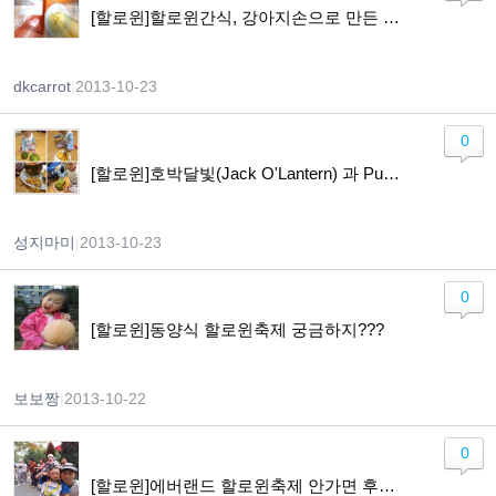
[할로윈]할로윈간식, 강아지손으로 만든 머핀 ㅠㅠ
dkcarrot
|
2013-10-23
0
[할로윈]호박달빛(Jack O'Lantern) 과 Pumpkin Ice Cream만들기
성지마미
|
2013-10-23
0
[할로윈]동양식 할로윈축제 궁금하지???
보보짱
|
2013-10-22
0
[할로윈]에버랜드 할로윈축제 안가면 후회!!!