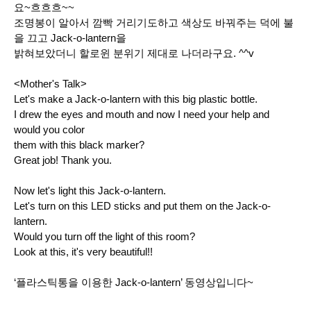
요~흐흐흐~~
조명봉이 알아서 깜빡 거리기도하고 색상도 바꿔주는 덕에 불
을 끄고 Jack-o-lantern을
밝혀보았더니 할로윈 분위기 제대로 나더라구요. ^^v
<Mother's Talk>
Let's make a Jack-o-lantern with this big plastic bottle.
I drew the eyes and mouth and now I need your help and
would you color
them with this black marker?
Great job! Thank you.
Now let's light this Jack-o-lantern.
Let's turn on this LED sticks and put them on the Jack-o-
lantern.
Would you turn off the light of this room?
Look at this, it's very beautiful!!
‘플라스틱통을 이용한 Jack-o-lantern’ 동영상입니다~