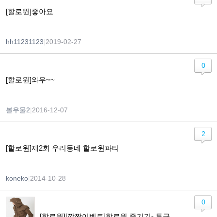
[할로윈]좋아요
hh11231123
|
2019-02-27
0
[할로윈]와우~~
볼우물2
|
2016-12-07
2
[할로윈]제2회 우리동네 할로윈파티
koneko
|
2014-10-28
0
[할로윈][깜짝이벤트]할로윈 즐기기- 투구와 갑옷 만들기