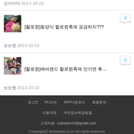
성지마미
|
2013-10-23
0
[할로윈]동양식 할로윈축제 궁금하지???
보보짱
|
2013-10-22
0
[할로윈]에버랜드 할로윈축제 안가면 후회!!!
보보짱
|
2013-10-22
로그인
PC버전
APP다운로드
회원문의
이용약관
개인정보취급방침
· 고객지원 :
suksukcom@gmail.com
Copyrightⓒ formebnm.co.kr. All rights reserved.