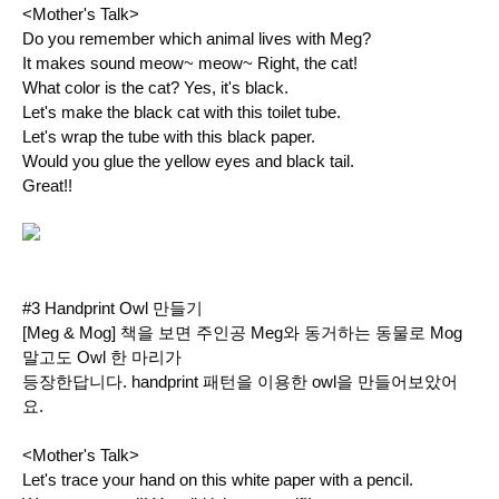
<Mother's Talk>
Do you remember which animal lives with Meg?
It makes sound meow~ meow~ Right, the cat!
What color is the cat? Yes, it's black.
Let's make the black cat with this toilet tube.
Let's wrap the tube with this black paper.
Would you glue the yellow eyes and black tail.
Great!!
#3 Handprint Owl 만들기
[Meg & Mog] 책을 보면 주인공 Meg와 동거하는 동물로 Mog
말고도 Owl 한 마리가
등장한답니다. handprint 패턴을 이용한 owl을 만들어보았어
요.
<Mother's Talk>
Let's trace your hand on this white paper with a pencil.