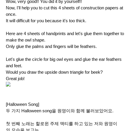
Wow, very good!! You did it by yourself!!
Now, I'll help you to cut this 4 sheets of construction papers at
once.
It will difficult for you because it's too thick.
Here are 4 sheets of handprints and let's glue them together
to
make the owl shape.
Only glue the palms and fingers will be feathers.
Let's glue the circle for big owl eyes and glue the ear feathers
and feet.
Would you draw the upside down triangle for beek?
Great job!
[Halloween Song]
두 가지 Halloween song을 원영이와 함께 불러보았어요.
첫 번째 노래는 할로윈 주제 액티를 하고 있는 저와 원영이
의 모습을 보고는