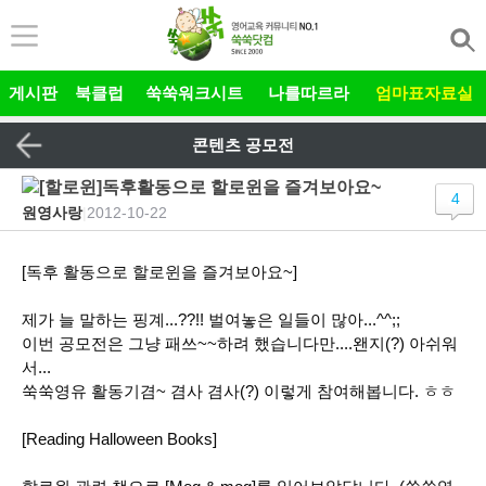
본문 바로가기
게시판
북클럽
쑥쑥워크시트
나를따르라
엄마표자료실
콘텐츠 공모전
[할로윈]독후활동으로 할로윈을 즐겨보아요~
4
원영사랑
|
2012-10-22
[독후 활동으로 할로윈을 즐겨보아요~]
제가 늘 말하는 핑계...??!! 벌여놓은 일들이 많아...^^;;
이번 공모전은 그냥 패쓰~~하려 했습니다만....왠지(?) 아쉬워
서...
쑥쑥영유 활동기겸~ 겸사 겸사(?)
이렇게 참여해봅니다. ㅎㅎ
[Reading Halloween Books]