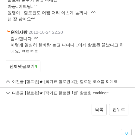
할로윈 분위기 한껏 나네요^^
아공..이쁘당..^^
원영아...할로윈도 어쩜 저리 이쁘게 놀까나...^^
넘 잘 봤어요^^
원영사랑
|
2012-10-24 22:20
감사합니다. ^^
이렇게 열심히 한바탕 놀고 나더니...이제 할로윈 끝났다고 하
네요. ㅋㅌㅋㅌ
전체댓글보기
4
이전글
[할로윈]★ [작기표 할로윈 2탄] 할로윈 코스튬 & 데코
다음글
[할로윈]★ [작기표 할로윈 1탄] 할로윈 cooking~
목록
맨위로
0