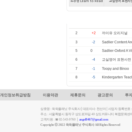
노부영 Learn to Read
교실영어 표현사
실시간 인기도서
2
+2
까이유 오리지널
3
-2
Sadlier Content A
5
0
Sadlier-Oxford A Vi
6
-4
교실영어 표현사전
7
-1
Toopy and Binoo
8
-5
Kindergarten Teac
개인정보취급방침
이용약관
제휴문의
광고문의
투
상호명 : 쑥쑥플래닛 주식회사│대표이사: 천선아│사업자 등록번호 : 449-
주소 : 서울특별시 동작구 상도로30길 40 상도커뮤니티 복합문화센
고객지원 : ☎ 02-543-9760 │
angel8467@gmail.com
Copyright ⓒ 2022 쑥쑥플래닛 주식회사 All Rights Reserved