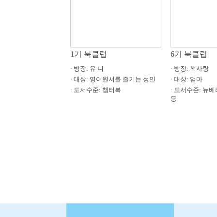
클럽
1기 북클럽
6기 북클럽
쑥쑥운영자
· 방장: 유 니
· 방장: 책사랑
등
· 대상: 영어원서를 즐기는 성인
· 대상: 엄마
: 챕터북 매직트리하우
· 도서수준: 챕터북
· 도서수준: 뉴
등