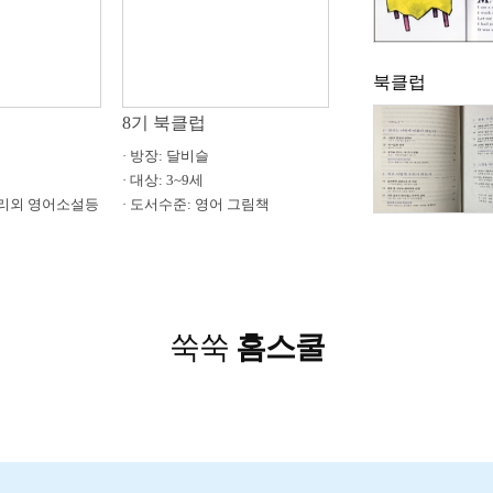
북클럽
8기 북클럽
11기 북클럽
· 방장: 달비슬
· 방장: 책사랑
· 대상: 3~9세
· 대상: 남녀노소 모두
베리외 영어소설등
· 도서수준: 영어 그림책
· 도서수준: 한글 책읽
쑥쑥
홈스쿨