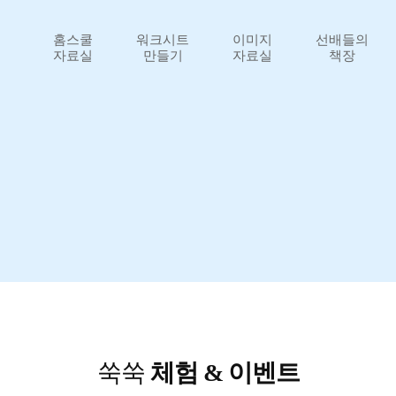
홈스쿨
워크시트
이미지
선배들의
자료실
만들기
자료실
책장
쑥쑥
체험 & 이벤트