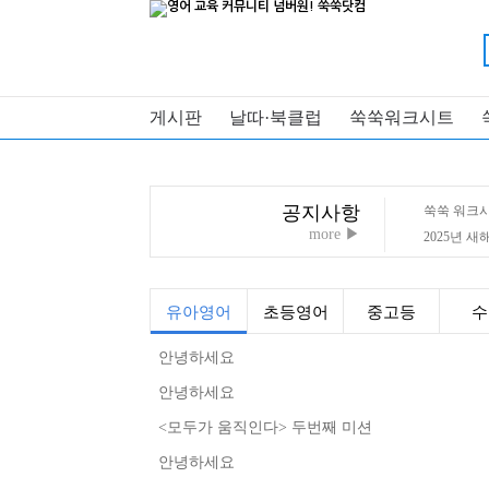
게시판
날따·북클럽
쑥쑥워크시트
공지사항
쑥쑥 워크시
more ▶
2025년 
유아영어
초등영어
중고등
수
안녕하세요
안녕하세요
<모두가 움직인다> 두번째 미션
안녕하세요