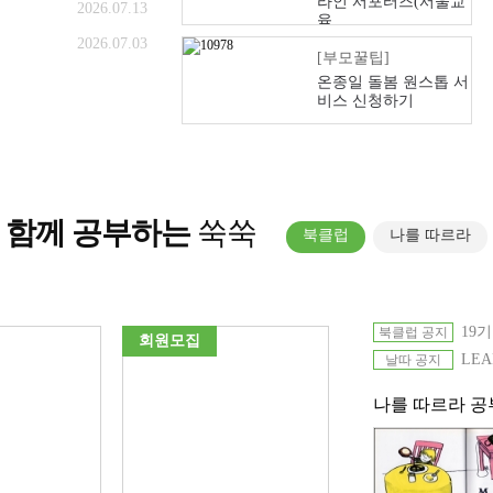
라인 서포터즈(서울교
2026.07.13
육...
2026.07.03
[부모꿀팁]
온종일 돌봄 원스톱 서
비스 신청하기
함께 공부하는
쑥쑥
북클럽
나를 따르라
19
북클럽 공지
회원모집
회원모집
LE
날따 공지
나를 따르라 