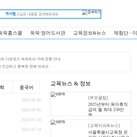
게시판
쑥쑥홈스쿨
쑥쑥 영어도서관
교육정보&뉴스
체험단 · 
트 다운로드 쑥쑥트리 구매 전환 안내
새해 건강하고 행복한 한해 되세요.
교육뉴스 & 정보
학
중국어
[부모꿀팁]
2026.08.06
2025년부터 육아휴직
급여 월 최대 250만
2026.08.06
원…...
2026.07.24
[교육이슈&뉴스]
2026.07.14
서울특별시교육청 온