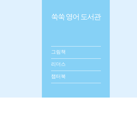
쑥쑥 영어 도서관
그림책
리더스
챕터북