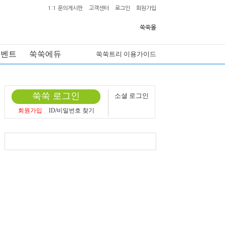
1:1 문의게시판
고객센터
로그인
회원가입
쑥쑥몰
이벤트
쑥쑥에듀
쑥쑥트리 이용가이드
쑥쑥 로그인
소셜 로그인
회원가입
ID
/
비밀번호 찾기