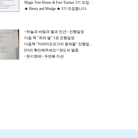
Magic Tree House & Fact Tracker 5기 모집합니다
★ Henry and Mudge ★ 3기 모집합니다.
<하늘과 바람과 별과 인간> 진행일정
16기 북클럽
17기 북클럽
다음 책 "죄와 벌" 1권 진행일정
· 방장: 벨린
· 방장: puhaha
다음책 "카라마조프가의 형제들" 진행일정요~
· 대상: 중학생,초등고학년
[미리 확인해주세요^^]6도의 멸종
· 대상: 초등학생
<돈키호테> 두번째 미션
기
· 도서수준: 신문
· 도서수준: 쓰기활동