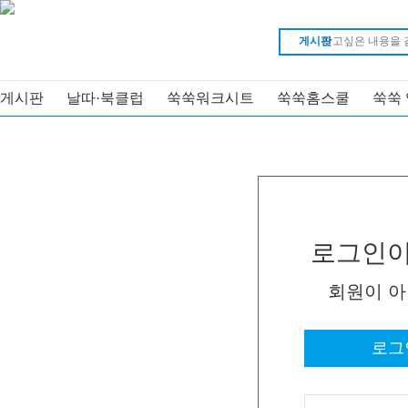
게시판
게시판
날따·북클럽
쑥쑥워크시트
쑥쑥홈스쿨
쑥쑥
로그인이
회원이 
로그