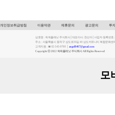
개인정보취급방침
이용약관
제휴문의
광고문의
투
상호명 : 쑥쑥플래닛 주식회사│대표이사: 천선아│사업자 등록번호 : 449-
주소 : 서울특별시 동작구 상도로30길 40 상도커뮤니티 복합문화센
고객지원 : ☎ 02-543-9760 │
angel8467@gmail.com
Copyright ⓒ 2022 쑥쑥플래닛 주식회사 All Rights Reserved
모