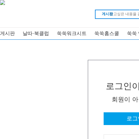
게시판
게시판
날따·북클럽
쑥쑥워크시트
쑥쑥홈스쿨
쑥쑥
로그인이
회원이 
로그