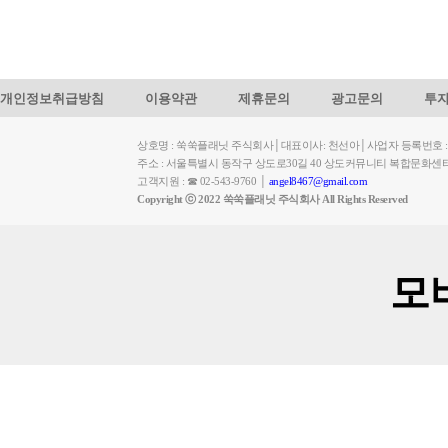
개인정보취급방침
이용약관
제휴문의
광고문의
투
상호명 : 쑥쑥플래닛 주식회사│대표이사: 천선아│사업자 등록번호 : 449-
주소 : 서울특별시 동작구 상도로30길 40 상도커뮤니티 복합문화센
고객지원 : ☎ 02-543-9760 │
angel8467@gmail.com
Copyright ⓒ 2022 쑥쑥플래닛 주식회사 All Rights Reserved
모