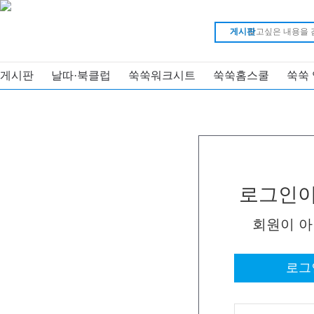
게시판
게시판
날따·북클럽
쑥쑥워크시트
쑥쑥홈스쿨
쑥쑥
로그인이
회원이 
로그