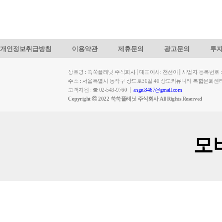
개인정보취급방침
이용약관
제휴문의
광고문의
투
상호명 : 쑥쑥플래닛 주식회사│대표이사: 천선아│사업자 등록번호 : 449-
주소 : 서울특별시 동작구 상도로30길 40 상도커뮤니티 복합문화센
고객지원 : ☎ 02-543-9760 │
angel8467@gmail.com
Copyright ⓒ 2022 쑥쑥플래닛 주식회사 All Rights Reserved
모