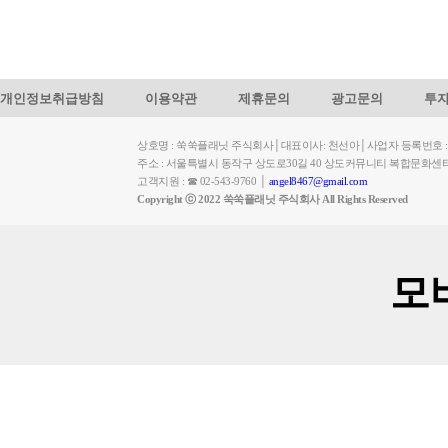
개인정보취급방침
이용약관
제휴문의
광고문의
투
상호명 : 쑥쑥플래닛 주식회사│대표이사: 천선아│사업자 등록번호 : 449-
주소 : 서울특별시 동작구 상도로30길 40 상도커뮤니티 복합문화센
고객지원 : ☎ 02-543-9760 │
angel8467@gmail.com
Copyright ⓒ 2022 쑥쑥플래닛 주식회사 All Rights Reserved
모