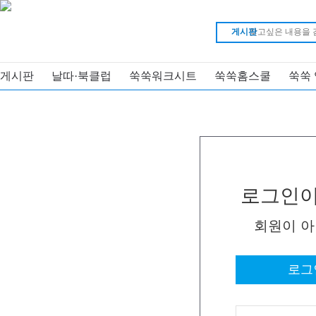
게시판
게시판
날따·북클럽
쑥쑥워크시트
쑥쑥홈스쿨
쑥쑥
로그인이
회원이 
로그