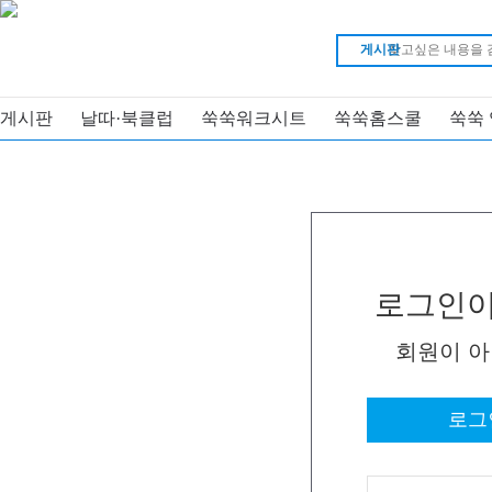
게시판
게시판
날따·북클럽
쑥쑥워크시트
쑥쑥홈스쿨
쑥쑥
로그인이
회원이 
로그