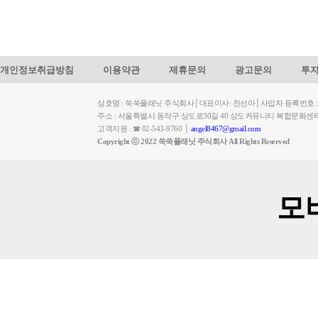
개인정보취급방침
이용약관
제휴문의
광고문의
투
상호명 : 쑥쑥플래닛 주식회사│대표이사: 천선아│사업자 등록번호 : 449-
주소 : 서울특별시 동작구 상도로30길 40 상도커뮤니티 복합문화센
고객지원 : ☎ 02-543-9760 │
angel8467@gmail.com
Copyright ⓒ 2022 쑥쑥플래닛 주식회사 All Rights Reserved
모