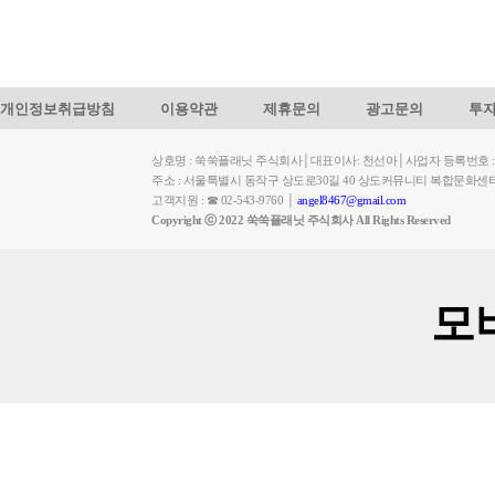
개인정보취급방침
이용약관
제휴문의
광고문의
투
상호명 : 쑥쑥플래닛 주식회사│대표이사: 천선아│사업자 등록번호 : 449-
주소 : 서울특별시 동작구 상도로30길 40 상도커뮤니티 복합문화센
고객지원 : ☎ 02-543-9760 │
angel8467@gmail.com
Copyright ⓒ 2022 쑥쑥플래닛 주식회사 All Rights Reserved
모