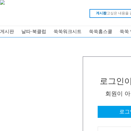
게시판
게시판
날따·북클럽
쑥쑥워크시트
쑥쑥홈스쿨
쑥쑥
로그인이
회원이 
로그