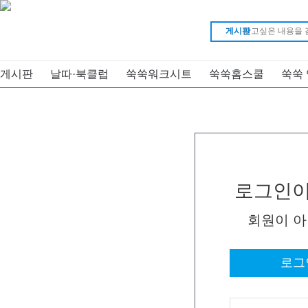
게시판
게시판
날따·북클럽
쑥쑥워크시트
쑥쑥홈스쿨
쑥쑥
로그인이
회원이 
로그