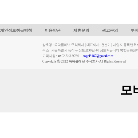
개인정보취급방침
이용약관
제휴문의
광고문의
투
상호명 : 쑥쑥플래닛 주식회사│대표이사: 천선아│사업자 등록번호 : 449-
주소 : 서울특별시 동작구 상도로30길 40 상도커뮤니티 복합문화센
고객지원 : ☎ 02-543-9760 │
angel8467@gmail.com
Copyright ⓒ 2022 쑥쑥플래닛 주식회사 All Rights Reserved
모