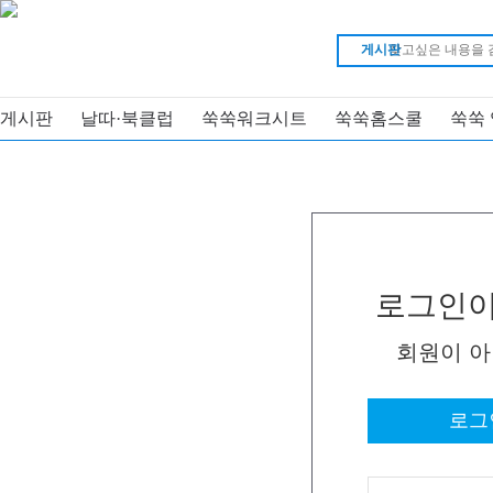
게시판
게시판
날따·북클럽
쑥쑥워크시트
쑥쑥홈스쿨
쑥쑥
로그인이
회원이 
로그