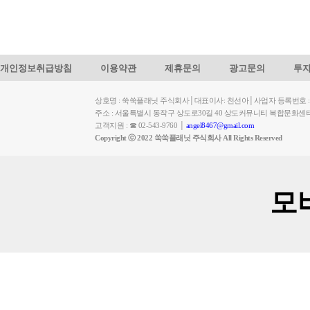
개인정보취급방침
이용약관
제휴문의
광고문의
투
상호명 : 쑥쑥플래닛 주식회사│대표이사: 천선아│사업자 등록번호 : 449-
주소 : 서울특별시 동작구 상도로30길 40 상도커뮤니티 복합문화센
고객지원 : ☎ 02-543-9760 │
angel8467@gmail.com
Copyright ⓒ 2022 쑥쑥플래닛 주식회사 All Rights Reserved
모