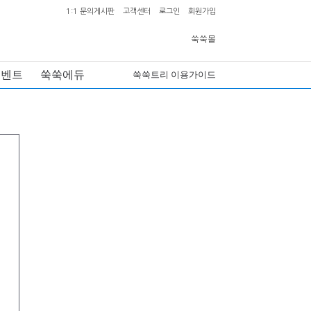
1:1 문의게시판
고객센터
로그인
회원가입
쑥쑥몰
이벤트
쑥쑥에듀
쑥쑥트리 이용가이드