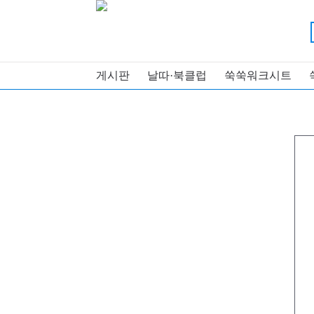
게시판
날따·북클럽
쑥쑥워크시트