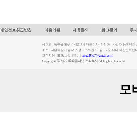
개인정보취급방침
이용약관
제휴문의
광고문의
투
상호명 : 쑥쑥플래닛 주식회사│대표이사: 천선아│사업자 등록번호 : 449-
주소 : 서울특별시 동작구 상도로30길 40 상도커뮤니티 복합문화센
고객지원 : ☎ 02-543-9760 │
angel8467@gmail.com
Copyright ⓒ 2022 쑥쑥플래닛 주식회사 All Rights Reserved
모