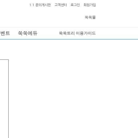
1:1 문의게시판
고객센터
로그인
회원가입
쑥쑥몰
이벤트
쑥쑥에듀
쑥쑥트리 이용가이드