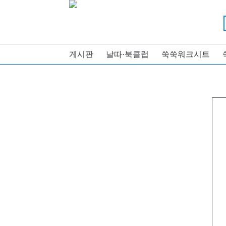
게시판
날따·북클럽
쑥쑥워크시트