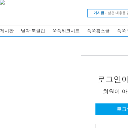
게시판
게시판
날따·북클럽
쑥쑥워크시트
쑥쑥홈스쿨
쑥쑥
로그인이
회원이 
로그