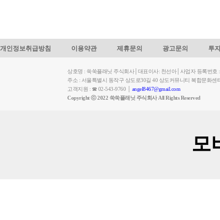
개인정보취급방침
이용약관
제휴문의
광고문의
투
상호명 : 쑥쑥플래닛 주식회사│대표이사: 천선아│사업자 등록번호 : 449-
주소 : 서울특별시 동작구 상도로30길 40 상도커뮤니티 복합문화센
고객지원 : ☎ 02-543-9760 │
angel8467@gmail.com
Copyright ⓒ 2022 쑥쑥플래닛 주식회사 All Rights Reserved
모