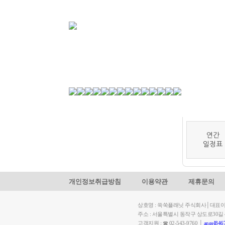
1월
연간
일정표
개인정보취급방침
이용약관
제휴문의
상호명 : 쑥쑥플래닛 주식회사│대표이사: 
주소 : 서울특별시 동작구 상도로30
고객지원 : ☎ 02-543-9760 │
angel846