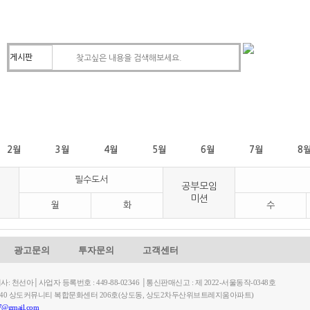
2월
3월
4월
5월
6월
7월
8
필수도서
공부모임
미션
월
화
수
광고문의
투자문의
고객센터
천선아│사업자 등록번호 : 449-88-02346 │통신판매신고 : 제 2022-서울동작-0348호
길 40 상도커뮤니티 복합문화센터 206호(상도동, 상도2차두산위브트레지움아파트)
7@gmail.com