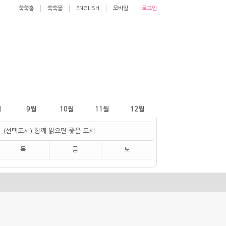
쑥쑥홈
쑥쑥몰
ENGLISH
모바일
로그인
월
9월
10월
11월
12월
(선택도서) 함께 읽으면 좋은 도서
목
금
토