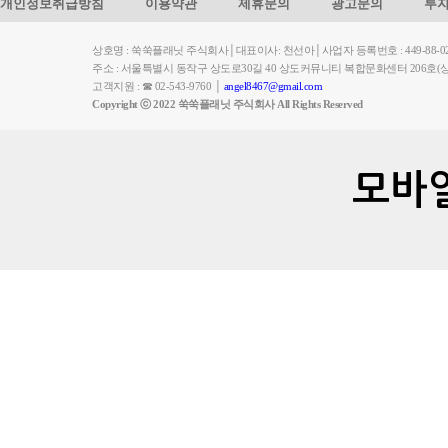
개인정보취급방침
이용약관
제휴문의
광고문의
투
상호명 : 쑥쑥플래닛 주식회사│대표이사: 천선아│사업자 등록번호 : 449-88-023
주소 : 서울특별시 동작구 상도로30길 40 상도커뮤니티 복합문화센터 206
고객지원 : ☎ 02-543-9760 │
angel8467@gmail.com
Copyright ⓒ 2022 쑥쑥플래닛 주식회사 All Rights Reserved
모바