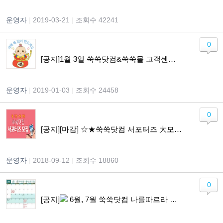
운영자
|
2019-03-21
|
조회수 42241
0
[공지]1월 3일 쑥쑥닷컴&쑥쑥몰 고객센터 운영 안내
운영자
|
2019-01-03
|
조회수 24458
0
[공지][마감] ☆★쑥쑥닷컴 서포터즈 大모집☆★ (~9/19)
운영자
|
2018-09-12
|
조회수 18860
0
[공지]
6월, 7월 쑥쑥닷컴 나를따르라 일정 안내