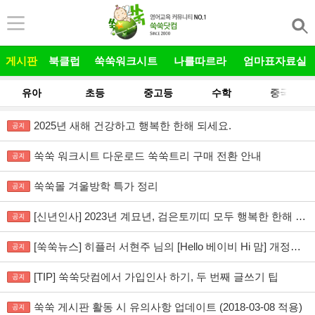
본문 바로가기
게시판
북클럽
쑥쑥워크시트
나를따르라
엄마표자료실
유아
초등
중고등
수학
중국어
2025년 새해 건강하고 행복한 한해 되세요.
쑥쑥 워크시트 다운로드 쑥쑥트리 구매 전환 안내
쑥쑥몰 겨울방학 특가 정리
[신년인사] 2023년 계묘년, 검은토끼띠 모두 행복한 한해 되시길..
[쑥쑥뉴스] 히플러 서현주 님의 [Hello 베이비 Hi 맘] 개정판 출간
[TIP] 쑥쑥닷컴에서 가입인사 하기, 두 번째 글쓰기 팁
쑥쑥 게시판 활동 시 유의사항 업데이트 (2018-03-08 적용)