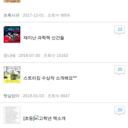
초록사과
|
2017-12-01
|
조회수 9854
12
재미난 과학책 신간들
오니네
|
2018-07-30
|
조회수 10162
25
스토리킹 수상작 소개해요^^
햇살맘마
|
2019-01-03
|
조회수 8047
20
[초등]
고학년 책소개