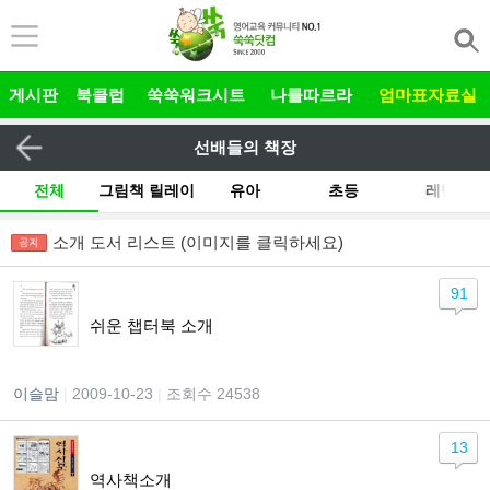
본문 바로가기
게시판
북클럽
쑥쑥워크시트
나를따르라
엄마표자료실
선배들의 책장
전체
그림책 릴레이
유아
초등
레벨
주제
작가
출판사
기타
소개 도서 리스트 (이미지를 클릭하세요)
91
쉬운 챕터북 소개
이슬맘
|
2009-10-23
|
조회수 24538
13
역사책소개