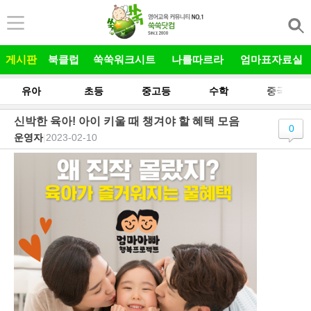
본문 바로가기
게시판
북클럽
쑥쑥워크시트
나를따르라
엄마표자료실
유아
초등
중고등
수학
중국어
신박한 육아! 아이 키울 때 챙겨야 할 혜택 모음
0
운영자
|
2023-02-10