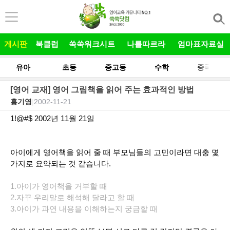
본문 바로가기
게시판
북클럽
쑥쑥워크시트
나를따르라
엄마표자료실
유아
초등
중고등
수학
중국어
[영어 교재] 영어 그림책을 읽어 주는 효과적인 방법
홍기영
|
2002-11-21
1!@#$ 2002년 11월 21일
아이에게 영어책을 읽어 줄 때 부모님들의 고민이라면 대충 몇
가지로 요약되는 것 같습니다.
1.아이가 영어책을 거부할 때
2.자꾸 우리말로 해석해 달라고 할 때
3.아이가 과연 내용을 이해하는지 궁금할 때