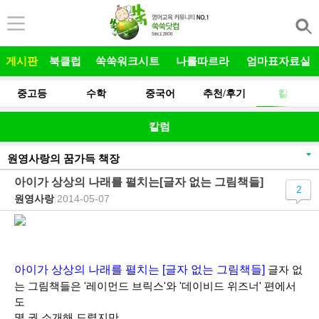
본문 바로가기
게시판
북클럽
쑥쑥워크시트
나를따르라
엄마표자료실
중고등
수학
중국어
추천/후기
칼럼
칼럼
원영사랑의 꿈가득 책장
아이가 상상의 나래를 펼치는[글자 없는 그림책들]
2
원영사랑
|
2014-05-07
아이가 상상의 나래를 펼치는 [글자 없는 그림책들]
글자 없
는 그림책들은 '레이먼드 브릭스'와 '데이비드 위즈너' 편에서
도
몇 권 소개해 드렸지만...