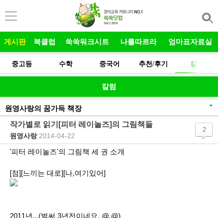
본문 바로가기
게시판
북클럽
쑥쑥워크시트
나를따르라
엄마표자료실
중고등
수학
중국어
추천/후기
칼럼
칼럼
원영사랑의 꿈가득 책장
작가별로 읽기[피터 레이놀즈]의 그림책들
2
원영사랑
|
2014-04-22
'피터 레이놀즈'의 그림책 세 권 소개
[점][느끼는 대로][나,여기있어]
2011년...(벌써 3년전이네요. @.@)