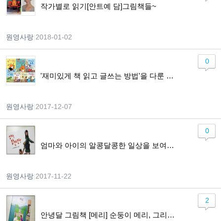
작가별로 읽기[안트예 담]그림책들~
원영사랑
|
2018-01-02
0
'재미있게 책 읽고 글쓰는 방법'을 다룬 어린이 동화
원영사랑
|
2017-12-07
0
엄마와 아이의 알콩달콩한 일상을 보여주는 그림책~
원영사랑
|
2017-11-22
2
안녕달 그림책 [메리] 순둥이 메리, 그리고 할머니