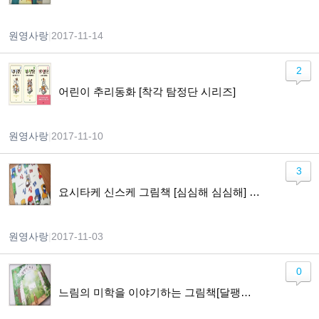
원영사랑
|
2017-11-14
2
어린이 추리동화 [착각 탐정단 시리즈]
원영사랑
|
2017-11-10
3
요시타케 신스케 그림책 [심심해 심심해] 엄마도 심심하고 싶어~ㅎㅎ
원영사랑
|
2017-11-03
0
느림의 미학을 이야기하는 그림책[달팽이 학교][거북이 나라의 금방]