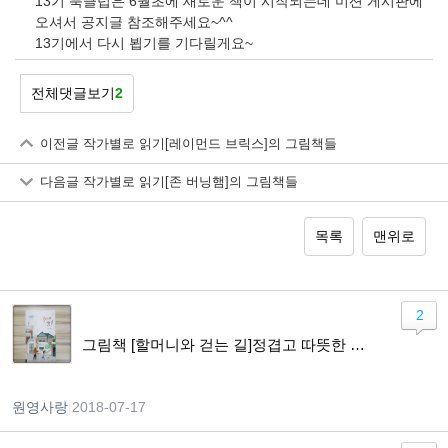
13기 북클럽은 6월초에 새로운 책이 시작되는데 미션 게시판에
오셔서 공지글 참조해주세요~^^
13기에서 다시 뵙기를 기다릴게요~
전체댓글보기
2
이전글
작가별로 읽기[레이먼드 브릭스]의 그림책들
다음글
작가별로 읽기[존 버닝햄]의 그림책들
목록
맨위로
2
그림책 [할머니와 걷는 길]정겹고 따뜻한 산책길
원영사랑
|
2018-07-17