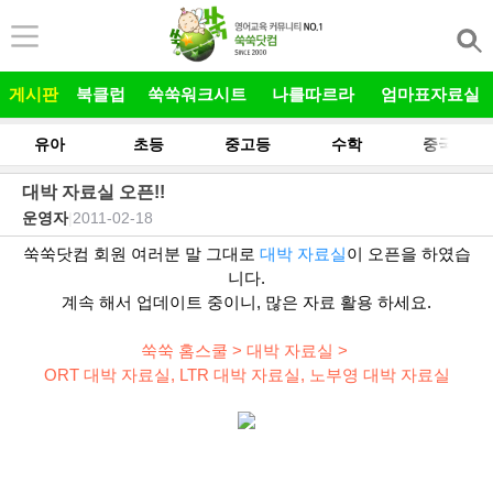
본문 바로가기
게시판
북클럽
쑥쑥워크시트
나를따르라
엄마표자료실
유아
초등
중고등
수학
중국어
대박 자료실 오픈!!
운영자
|
2011-02-18
쑥쑥닷컴 회원 여러분 말 그대로
대박 자료실
이 오픈을 하였습
니다.
계속 해서 업데이트 중이니, 많은 자료 활용 하세요.
쑥쑥 홈스쿨 > 대박 자료실 >
ORT 대박 자료실, LTR 대박 자료실, 노부영 대박 자료실