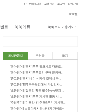
1:1 문의게시판
고객센터
로그인
회원가입
쑥쑥몰
이벤트
쑥쑥에듀
쑥쑥트리 이용가이드
게시판공지
추천글
HOT
[유아영어] [공지]쑥쑥 워크시트 다운로...
[유아영어] [공지]쑥쑥트리 구매 문의하...
[중고등] [공지]네이버 페이 결제시 쑥...
[중고등] [TIP] 쑥쑥닷컴에서 가입인사...
[초등영어] [질문전 확인 필수]쑥쑥닷컴 ...
[초등영어] [공지]쑥쑥 게시판 활동 시 ...
[추천후기] [이용안내] 추천&후기 게시판...
[유아영어] ☆유아게시판 새내기 가이드~