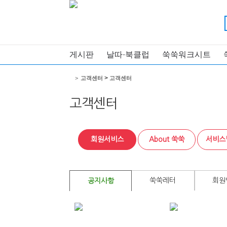
게시판
날따·북클럽
쑥쑥워크시트
>
>
고객센터
고객센터
고객센터
회원서비스
About 쑥쑥
서비스
쑥쑥레터
회원
공지사항