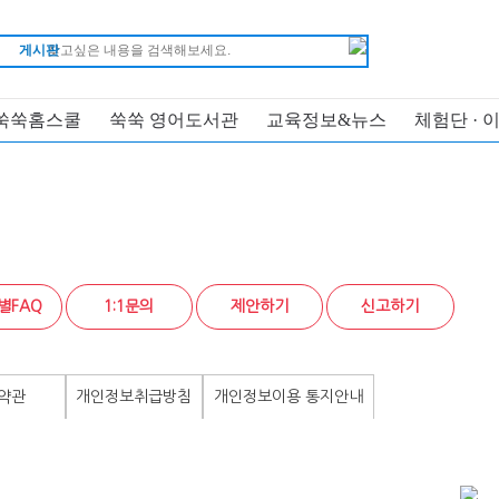
게시판
쑥쑥홈스쿨
쑥쑥 영어도서관
교육정보&뉴스
체험단 · 
별FAQ
1:1문의
제안하기
신고하기
약관
개인정보취급방침
개인정보이용 통지안내