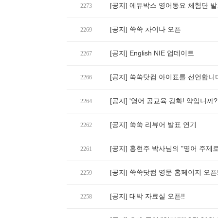
[공지] 에듀박스 영어동요 체험단 
2273
[공지] 쑥쑥 차이나 오픈
2269
[공지] English NIE 업데이트
2267
[공지] 쑥쑥닷컴 아이표를 선언합니
2266
[공지] '영어 공교육 강화! 약입니까
2264
[공지] 쑥쑥 리뷰어 발표 연기
2262
[공지] 홍현주 박사님의 "영어 주제로
2261
[공지] 쑥쑥닷컴 영문 홈페이지 오픈
2259
[공지] 대박 자료실 오픈!!
2258