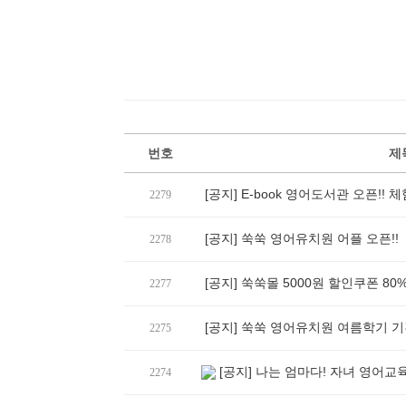
번호
제
[공지] E-book 영어도서관 오픈!! 
2279
[공지] 쑥쑥 영어유치원 어플 오픈!!
2278
[공지] 쑥쑥몰 5000원 할인쿠폰 80%
2277
[공지] 쑥쑥 영어유치원 여름학기 기
2275
[공지] 나는 엄마다! 자녀 영어교
2274