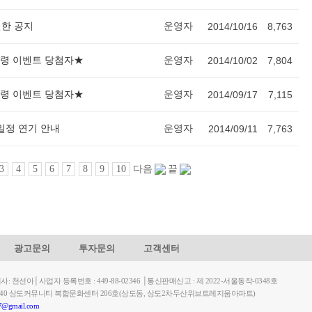
인한 공지
운영자
2014/10/16
8,763
 점령 이벤트 당첨자★
운영자
2014/10/02
7,804
 점령 이벤트 당첨자★
운영자
2014/09/17
7,115
일정 연기 안내
운영자
2014/09/11
7,763
3
4
5
6
7
8
9
10
다음
끝
광고문의
투자문의
고객센터
천선아│사업자 등록번호 : 449-88-02346 │통신판매신고 : 제 2022-서울동작-0348호
길 40 상도커뮤니티 복합문화센터 206호(상도동, 상도2차두산위브트레지움아파트)
7@gmail.com