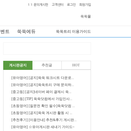
1:1 문의게시판
고객센터
로그인
회원가입
쑥쑥몰
이벤트
쑥쑥에듀
쑥쑥트리 이용가이드
게시판공지
추천글
HOT
[유아영어] [공지]쑥쑥 워크시트 다운로...
[유아영어] [공지]쑥쑥트리 구매 문의하...
[중고등] [공지]네이버 페이 결제시 쑥...
[중고등] [TIP] 쑥쑥닷컴에서 가입인사...
[초등영어] [질문전 확인 필수]쑥쑥닷컴 ...
[초등영어] [공지]쑥쑥 게시판 활동 시 ...
[추천후기] [이용안내] 추천&후기 게시판...
[유아영어] ☆유아게시판 새내기 가이드~