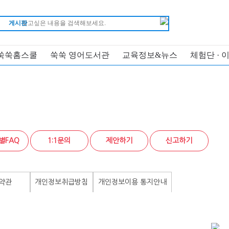
게시판
쑥쑥홈스쿨
쑥쑥 영어도서관
교육정보&뉴스
체험단 · 
별FAQ
1:1문의
제안하기
신고하기
약관
개인정보취급방침
개인정보이용 통지안내