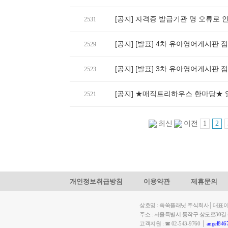
[공지] 자격증 발급기관 명 오류로 
2531
[공지] [발표] 4차 유아영어게시판
2529
[공지] [발표] 3차 유아영어게시판
2523
[공지] ★매직트리하우스 한마당★ 
2521
1
2
최신
이전
개인정보취급방침
이용약관
제휴문의
상호명 : 쑥쑥플래닛 주식회사│대표이사: 
주소 : 서울특별시 동작구 상도로30
고객지원 : ☎ 02-543-9760 │
angel846