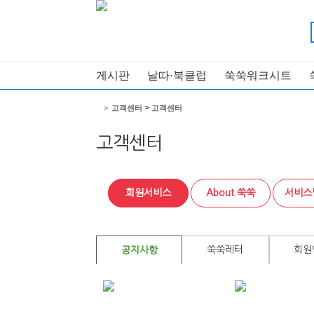
게시판
날따·북클럽
쑥쑥워크시트
>
>
고객센터
고객센터
고객센터
회원서비스
About 쑥쑥
서비스
쑥쑥레터
회원
공지사항