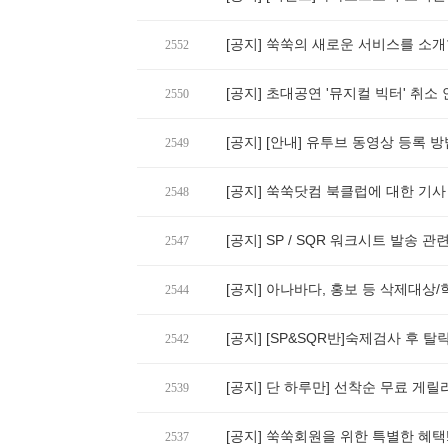
[공지] 쑥쑥의 새로운 서비스를 소개
2552
[공지] 초대공연 '뮤지컬 빅터' 취소
2550
[공지] [안내] 유투브 동영상 등록 방
2549
[공지] 쑥쑥닷컴 북클럽에 대한 기사 
2548
[공지] SP / SQR 워크시트 발송 관
2547
[공지] 아나바다, 홍보 등 삭제대상
2544
[공지] [SP&SQR반]숙제검사 후 
2542
[공지] 단 하루만] 선착순 무료 게릴
2539
[공지] 쑥쑥회원을 위한 특별한 혜택!
2537