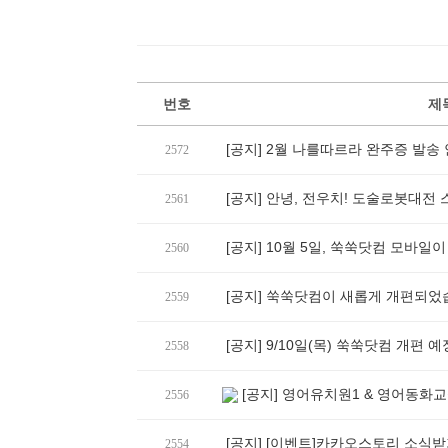
번호
제
[공지] 2월 나를따르라 완주증 발송 안
2572
[공지] 안녕, 전우치! 도술로봇대전 
2561
[공지] 10월 5일, 쑥쑥닷컴 모바일
2560
[공지] 쑥쑥닷컴이 새롭게 개편되었
2559
[공지] 9/10일(목) 쑥쑥닷컴 개편 예
2558
[공지] 영어유치원1 & 영어동화
2556
[공지] [이벤트]카카오스토리 소식
2554