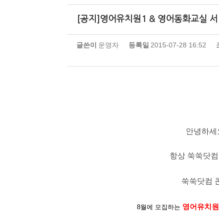
[공지]영어유치원1 & 영어동화교실 서
글쓴이
운영자
등록일
2015-07-28 16:52
안녕하세요
항상 쑥쑥닷컴
쑥쑥닷컴 
영어유치원1
8월에 모집하는