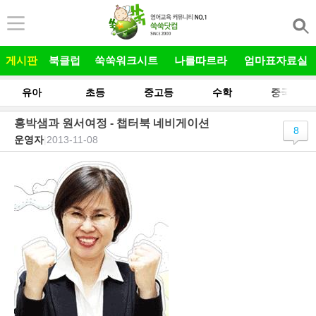
본문 바로가기
게시판
북클럽
쑥쑥워크시트
나를따르라
엄마표자료실
유아
초등
중고등
수학
중국어
홍박샘과 원서여정 - 챕터북 네비게이션
8
운영자
|
2013-11-08