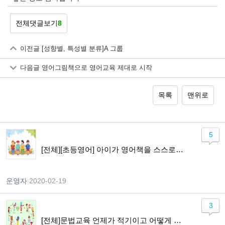
전체댓글보기
8
이전글
[성향별, 특성별 분류]A 그룹
다음글
영어그림책으로 영어교육 제대로 시작
목록
맨위로
5
[전체][초등영어] 아이가 영어책을 스스로 읽기까지
운영자
|
2020-02-19
3
[전체]문법교육 언제가 적기이고 어떻게 가르쳐야 하나요?