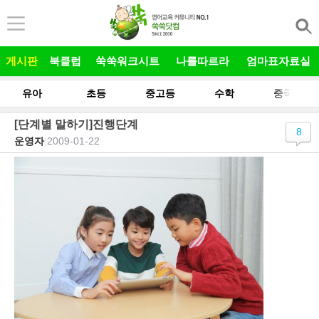
본문 바로가기
게시판
북클럽
쑥쑥워크시트
나를따르라
엄마표자료실
유아
초등
중고등
수학
중국어
[단계별 말하기]진행단계
8
운영자
|
2009-01-22