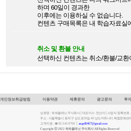
하며 60일이 경과한
이후에는 이용하실 수 없습니다.
컨텐츠 구매목록은 내 학습자료실에
취소 및 환불 안내
선택하신 컨텐츠는 취소/환불/교환
개인정보취급방침
이용약관
제휴문의
광고문의
투
상호명 : 쑥쑥플래닛 주식회사│대표이사: 천선아│사업자 등록번호 : 449-
주소 : 서울특별시 동작구 상도로30길 40 상도커뮤니티 복합문화센
고객지원 : ☎ 02-543-9760 │
angel8467@gmail.com
Copyright ⓒ 2022 쑥쑥플래닛 주식회사 All Rights Reserved