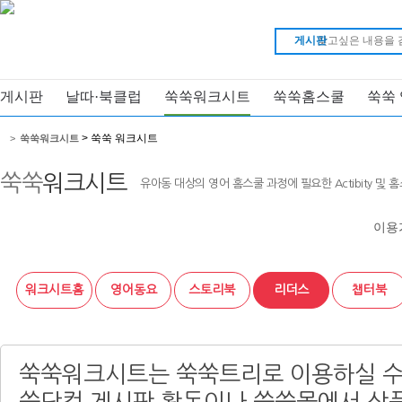
게시판
게시판
날따·북클럽
쑥쑥워크시트
쑥쑥홈스쿨
쑥쑥
> 쑥쑥 워크시트
>
쑥쑥워크시트
쑥쑥
워크시트
유아동 대상의 영어 홈스쿨 과정에 필요한 Actibity 및
이용
워크시트홈
영어동요
스토리북
리더스
챕터북
쑥쑥워크시트는 쑥쑥트리로 이용하실 수