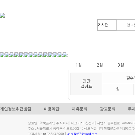
1월
2월
3월
필수
연간
일정표
월
개인정보취급방침
이용약관
제휴문의
광고문의
투
상호명 : 쑥쑥플래닛 주식회사│대표이사: 천선아│사업자 등록번호 : 449-88-023
주소 : 서울특별시 동작구 상도로30길 40 상도커뮤니티 복합문화센터 206
고객지원 : ☎ 02-543-9760 │
angel8467@gmail.com