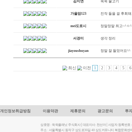
김지연
쑥쑥 물고기
가을맘123
진작 들을 걸 후회
mei도로시
정말정말 최고~^ㅇ^
서경미
생각 정리
jiayoushuyan
정말 잘 들었어요^^
1
2
3
4
5
6
최신
이전
개인정보취급방침
이용약관
제휴문의
광고문의
투
상호명 : 쑥쑥플래닛 주식회사│대표이사: 천선아│사업자 등록번호 : 449-
주소 : 서울특별시 동작구 상도로30길 40 상도커뮤니티 복합문화센