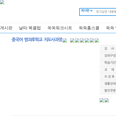
게시판
날따·북클럽
쑥쑥워크시트
쑥쑥홈스쿨
쑥쑥
중국어 방과후학교 지도사과정
강 사
강좌구성
학습기간
교 재
수 강 료
샘플강좌
할인쿠폰