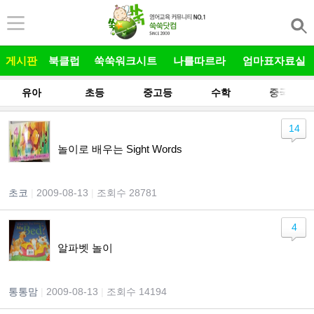
본문 바로가기
게시판
북클럽
쑥쑥워크시트
나를따르라
엄마표자료실
유아
초등
중고등
수학
중국어
14
놀이로 배우는 Sight Words
초코
|
2009-08-13
|
조회수 28781
4
알파벳 놀이
통통맘
|
2009-08-13
|
조회수 14194