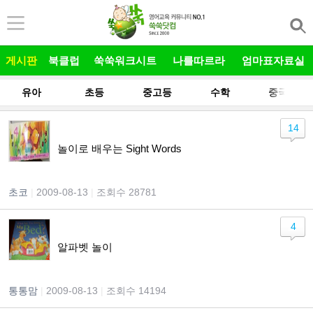
본문 바로가기
게시판
북클럽
쑥쑥워크시트
나를따르라
엄마표자료실
유아
초등
중고등
수학
중국어
14
놀이로 배우는 Sight Words
초코
|
2009-08-13
|
조회수 28781
4
알파벳 놀이
통통맘
|
2009-08-13
|
조회수 14194