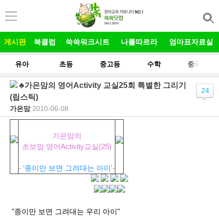
본문 바로가기
게시판
북클럽
쑥쑥워크시트
나를따르라
엄마표자료실
유아
초등
중고등
수학
중국어
♣가은맘의 영어Activity 교실25회 특별한 그리기
24
(립스틱)
가은맘
|
2010-06-08
가은맘의
초보맘 영어Activity교실(25)
-
‘종이만 보면 그려대는 아이'
-
"종이만 보면 그려대는 우리 아이"