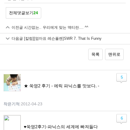
전체댓글보기
24
이전글
시간없는.. 우리에게 맞는 액티란.... ^^
다음글
[칼럼][엄마표 레슨플렌]SWR 7. That Is Funny
목록
맨위로
5
★ 쑥영2 후기 - 에릭 파닉스를 맛보다. -
작은기적
|
2012-04-23
6
♥쑥영2후기-파닉스의 세계에 빠져들다