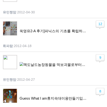
유민짱맘
|
2012-04-30
12
쑥영유2-A 후기]파닉스의 기초를 확립하고 읽기와 쓰기 기반을 확실히 다져줍니다.
휘파람
|
2012-04-18
9
맥도날드농장동물을 먹보괴물로부터구하라.
유민짱맘
|
2012-04-27
8
Guess What I am휴지속대이용만들기입니다.