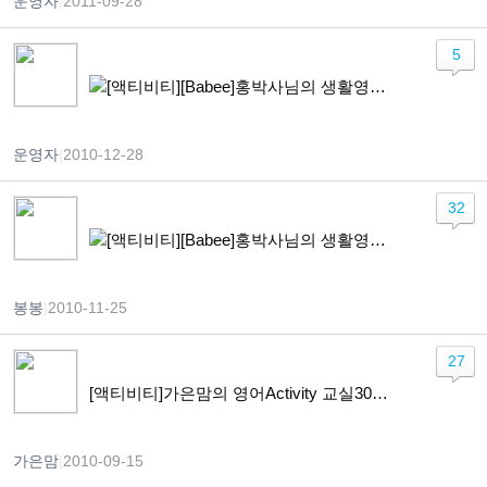
운영자
|
2011-09-28
5
[액티비티][Babee]홍박사님의 생활영어 + 쑥쑥이 가발 붙이기
운영자
|
2010-12-28
32
[액티비티][Babee]홍박사님의 생활영어 + 옷 갈아입히기 워크시트
봉봉
|
2010-11-25
27
[액티비티]가은맘의 영어Activity 교실30회 ‘밀가루와 국수
가은맘
|
2010-09-15