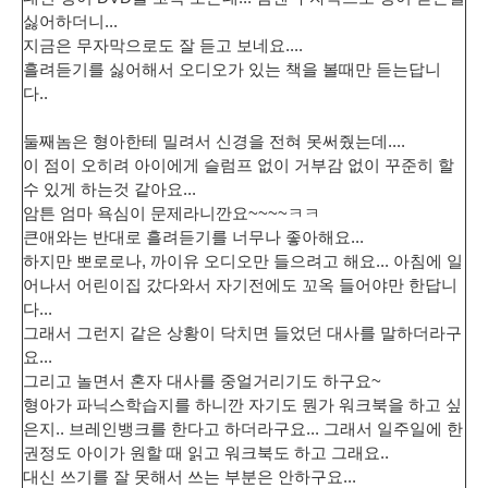
싫어하더니...
지금은 무자막으로도 잘 듣고 보네요....
흘려듣기를 싫어해서 오디오가 있는 책을 볼때만 듣는답니
다..
둘째놈
은 형아한테 밀려서 신경을 전혀 못써줬는데....
이 점이 오히려 아이에게 슬럼프 없이 거부감 없이 꾸준히 할
수 있게 하는것 같아요...
암튼 엄마 욕심이 문제라니깐요~~~~ㅋㅋ
큰애와는 반대로 흘려듣기를 너무나 좋아해요...
하지만 뽀로로나, 까이유 오디오만 들으려고 해요... 아침에 일
어나서 어린이집 갔다와서 자기전에도 꼬옥 들어야만 한답니
다...
그래서 그런지 같은 상황이 닥치면 들었던 대사를 말하더라구
요...
그리고 놀면서 혼자 대사를 중얼거리기도 하구요~
형아가 파닉스학습지를 하니깐 자기도 뭔가 워크북을 하고 싶
은지.. 브레인뱅크를 한다고 하더라구요... 그래서 일주일에 한
권정도 아이가 원할 때 읽고 워크북도 하고 그래요..
대신 쓰기를 잘 못해서 쓰는 부분은 안하구요...