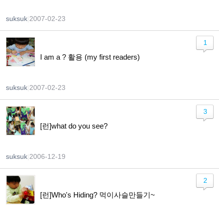
suksuk
|
2007-02-23
1
I am a ? 활용 (my first readers)
suksuk
|
2007-02-23
3
[런]what do you see?
suksuk
|
2006-12-19
2
[런]Who's Hiding? 먹이사슬만들기~