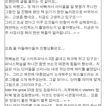
오랜만에 글을 올리는 것 같아요...
일도 바빴고... 또 제가 바빠져서 아이들을 잘 못챙겨 주니깐
그동안 잘 진행해 왔던 책 읽기가 완전 놀자판으로 바뀌어서
리... 고생좀 했네요... 지금도 고생하고 있구요~~~
그리고 조금 컸다고 아주 요것들이 반항이 아주 심해졌어요..
예전에는 사진찍는거 촬영하는거 넘 좋아했는데... 지금은 아
주 사정사정 해야 한번 해줄까 말까랍니다...ㅜㅜ
요즘 울 아들래미들의 진행상황은요....
첫째놈
은 7살 스마트파닉스 3권 끝내고 워크북 하고 있구요~
파닉스학습을 하니깐 첨엔 쓰는것 때문에 힘들어 했는데... 지
금은 아는 단어들을 소리나는 대로 적는것에 재미를 붙였답니
다... 그리고 예전에 대충맘님이 소개해주신 워드월드라는 프
로그램을 소개 해주셨는데.. 그걸 보더니.. 단어를 의미에 맞게
그림으로 그리더라구요...^ㅡ^
nate the great 10권 정도 집듣하다가...지루해해서 starters 챕
터북 몇권 집듣했는데.. 이것도 반응이 시큰둥이네요.... 요즘
은 반응이 좋은 책들이 별루 없어요....ㅜㅜ
대신 영어 DVD를 꼬옥 보는데... 첨엔 무자막으로 영어 듣는걸