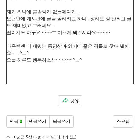
제가 워낙에 글솜씨가 없는데다가...
오랜만에 게시판에 글을 올리려고 하니.. 정리도 잘 안되고 글
도 재미없고 그러네요...
떨리기도 하구요~~~~^^ 이쁘게 봐주시라요~~~~~
다음번엔 더 재밌는 동영상과 읽기에 좋은 책들로 찾아 뵐께
요~~~^ㅡ^
오늘 하루도 행복하소서~~~~~~^ㅡ^
공유
댓글
0
댓글쓰기
답글쓰기
스크랩
이전글
5살 대런의 리딩 이야기 (上)