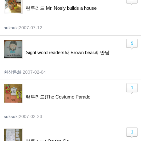
런투리드 Mr. Nosiy builds a house
suksuk
|
2007-07-12
9
Sight word readers와 Brown bear의 만남
환상동화
|
2007-02-04
1
런투리드)The Costume Parade
suksuk
|
2007-02-23
1