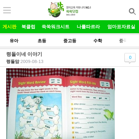
본문 바로가기
게시판
북클럽
쑥쑥워크시트
나를따르라
엄마표자료실
유아
초등
중고등
수학
중국어
령돌이네 이야기
0
령돌맘
|
2009-08-13