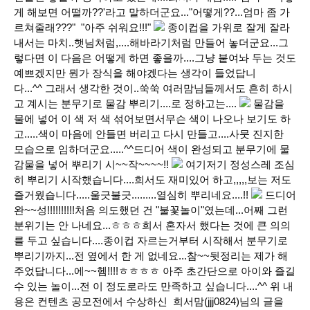
게 해보면 어떨까??'라고 말하더군요..."어떻게??...엄마 좀 가
르쳐줄래???" "아주 쉬워요!!!"
종이컵을 가위로 잘게 잘라
내서는 마치..햇님처럼,....해바라기처럼 만들어 놓더군요...그
렇다면 이 다음은 어떻게 하면 좋을까....그냥 붙여놔 두는 것도
예쁘겠지만 뭔가 장식을 해야겠다는 생각이 들었답니
다...^^ 그래서 생각한 것이..쑥쑥 여러맘님들께서도 흔히 하시
고 계시는 분무기로 물감 뿌리기....로 정하고는....
물감을
물에 넣어 이 색 저 색 섞어보면서무슨 색이 나오나 보기도 하
고.....색이 마음에 안들면 버리고 다시 만들고....사뭇 진지한
모습으로 임하더군요.....^^드디어 색이 완성되고 분무기에 물
감물을 넣어 뿌리기 시~~작~~~~!!
여기저기 정성스레 조심
히 뿌리기 시작했습니다....희서도 재미있어 하고,,,,,보는 저도
즐거웠습니다.....울긋불긋.........열심히 뿌리네요....!!
드디어
완~~성!!!!!!!!!!처음 의도했던 건 "불꽃놀이"였는데...어째 그런
분위기는 안 나네요...ㅎㅎㅎ희서 혼자서 했다는 것에 큰 의의
를 두고 싶습니다....종이컵 자르는거부터 시작해서 분무기로
뿌리기까지...전 옆에서 한 게 없네요...참~~뒷정리는 제가 해
주었답니다...에~~헴!!!!ㅎㅎㅎㅎ 아주 초간단으로 아이와 즐길
수 있는 놀이...전 이 정도로라도 만족하고 싶습니다....^^ 위 내
용은 컨텐츠 공모전에서 수상하신 희서맘(jjj0824)님의 글을