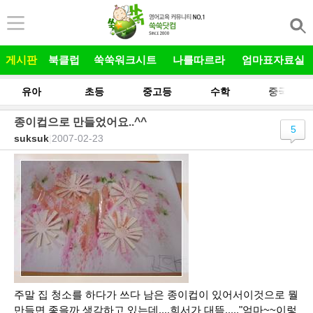
본문 바로가기
게시판
북클럽
쑥쑥워크시트
나를따르라
엄마표자료실
유아
초등
중고등
수학
중국어
종이컵으로 만들었어요..^^
5
suksuk
|
2007-02-23
주말 집 청소를 하다가 쓰다 남은 종이컵이 있어서이것으로 뭘
만들면 좋을까 생각하고 있는데....희서가 대뜸....."엄마~~이렇