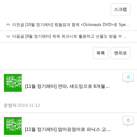
스크랩
이전글
[10월 정기레터] 령돌맘과 함께 <Octonauts DVD>로 Speaking Up 프로젝트!!
다음글
[9월 정기레터] 쑥쑥 워크시트 활용하고 선물도 받을 수 있는 기회~ 놓치지 마세요!
목록
맨위로
0
[11월 정기레터] 연따, 섀도잉으로 6개월만에 원어민처럼 말하기 가능?! 영어 말하기 교육 방법들을 알아봅니다.
운영자
|
2019-11-12
0
[11월 정기레터] 엄마표영어로 파닉스 교육 완벽하게 하는 방법