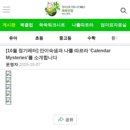
본문 바로가기
게시판
북클럽
쑥쑥워크시트
나를따르라
엄마표자료실
유아
초등
중고등
수학
중국어
[10월 정기레터] 안이숙샘과 나를 따르라 'Calendar
Mysteries'를 소개합니다
운영자
|
2015-10-07
공유