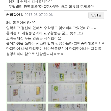
용기내 주셔서 감사합니다^^
두팔벌려 환영해요^0^ 2주차부터 바로 합류해 주세요^^
커피향아침
|
2017-03-07 22:06
답댓글
8살 동훈이에요~^^
입학하고 정신이 없어서 수학방도 잊어버리고있었네요ㅠㅠ
훈이는 19개월동생덕에 교구활동은 꿈도 못꾸고요
교과문제집 푸는 연습을 시작했어요
풀이과정을 쓰라는 생소한 말과 씨름하느라 고행중이에요ㅍㅎㅎ
단감맛이 나서 단감맛이 난다했을뿐인데 단감맛이나는 과정을
설명하라니 참으로 난감합니다ㅎㅎㅎ