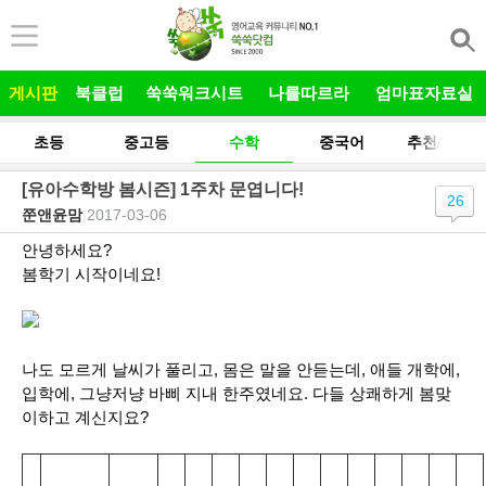
본문 바로가기
게시판
북클럽
쑥쑥워크시트
나를따르라
엄마표자료실
초등
중고등
수학
중국어
추천/후기
[유아수학방 봄시즌] 1주차 문엽니다!
26
쭌앤윤맘
|
2017-03-06
안녕하세요?
봄학기 시작이네요!
나도 모르게 날씨가 풀리고, 몸은 말을 안듣는데, 애들 개학에,
입학에, 그냥저냥 바삐 지내 한주였네요. 다들 상쾌하게 봄맞
이하고 계신지요?
10
11
12
닉네임
아이
1회
2회
3회
4회
5회
6회
7회
8회
9회