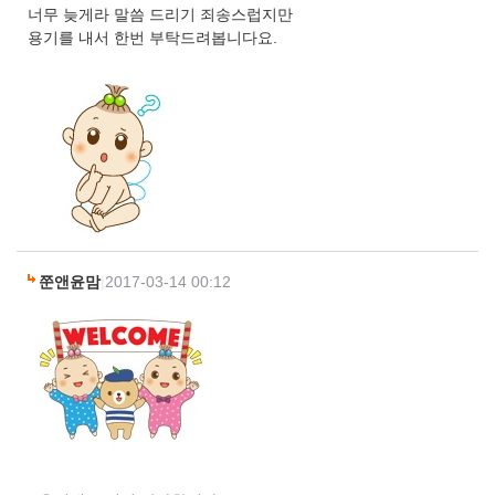
너무 늦게라 말씀 드리기 죄송스럽지만
용기를 내서 한번 부탁드려봅니다요.
쭌앤윤맘
|
2017-03-14 00:12