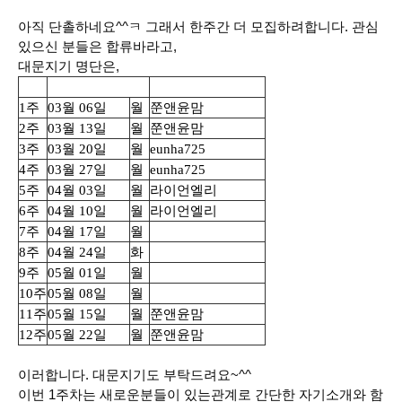
아직 단촐하네요^^ㅋ 그래서 한주간 더 모집하려합니다. 관심
있으신 분들은 합류바라고,
대문지기 명단은,
차시
수학방 열리는 날
숙제방 및 숙제검사
1주
03월 06일
월
쭌앤윤맘
2주
03월 13일
월
쭌앤윤맘
3주
03월 20일
월
eunha725
4주
03월 27일
월
eunha725
5주
04월 03일
월
라이언엘리
6주
04월 10일
월
라이언엘리
7주
04월 17일
월
8주
04월 24일
화
9주
05월 01일
월
10주
05월 08일
월
11주
05월 15일
월
쭌앤윤맘
12주
05월 22일
월
쭌앤윤맘
이러합니다. 대문지기도 부탁드려요~^^
이번 1주차는 새로운분들이 있는관계로 간단한 자기소개와 함