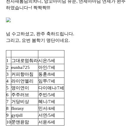
천사새롬님의챠니, 앙꼬마미님 유준, 연제마마님 연제가 완주
하였습니다~! 짝짝짝!!!
넘 수고하셨고, 완주 축하드립니다.
그리고, 요번 봄학기 명단이네요.
닉네임
아이
1
그대로멈춰라
시은/5세
2
eunha725
아인/7세
3
커피향아침
동훈/8세
4
라이언엘리
임쭈/7세
5
영이연이
다이애나/7세
6
주주러브
주빈/5세
7
거당비상
혜니/7세
8
florasy
민서/4세
9
gytjsll
서연/5세
10
쭌앤윤맘
서윤/6세