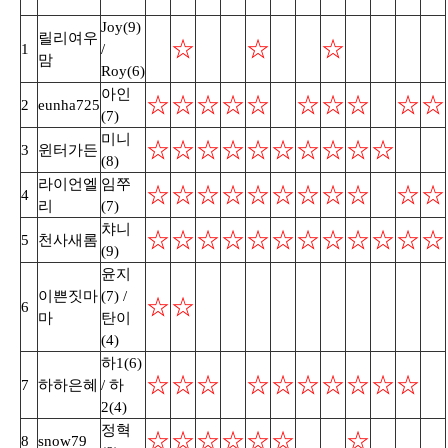
회
회
회
Joy(9)
릴리여우
☆
☆
☆
1
/
맘
Roy(6)
아인
☆
☆
☆
☆
☆
☆
☆
☆
☆
☆
2
eunha725
(7)
미니
☆
☆
☆
☆
☆
☆
☆
☆
☆
☆
3
윈터가든
(8)
라이언엘
임쭈
☆
☆
☆
☆
☆
☆
☆
☆
☆
☆
☆
4
리
(7)
챠니
☆
☆
☆
☆
☆
☆
☆
☆
☆
☆
☆
☆
5
천사새롬
(9)
윤지
이쁜짓마
(7) /
☆
☆
6
마
탄이
(4)
하1(6)
☆
☆
☆
☆
☆
☆
☆
☆
☆
☆
7
하하은혜
/ 하
2(4)
정혁
☆
☆
☆
☆
☆
☆
☆
8
snow79