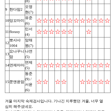
(8)
오영
9
한다맘2
현(7)
유준
☆
☆
☆
☆
☆
☆
☆
☆
☆
☆
☆
☆
10
앙꼬마미
(6)
민서
☆
☆
☆
☆
☆
☆
☆
11
florasy
(4)
뽀샤샤
양채
12
1004
원(7)
요나꾸니
나연
13
맘
(5)
연제
☆
☆
☆
☆
☆
☆
☆
☆
☆
☆
☆
☆
14
연제마마
(5)
동준
(9) /
☆
☆
☆
☆
☆
☆
☆
☆
☆
15
쭌앤윤맘
서윤
(6)
겨울 마지막 숙제검사입니다. 기나긴 지루했던 겨울, 너무 열
심히 해주셨네요.