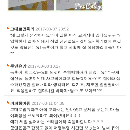
그대로멈춰라
|
2017-03-07 23:52
'왜 그렇게 생각하나요?' 이 질문 아직 교과서에 있나요ㅜㅜ??
입학한지 얼마 안돼서 정말 정신없으시겠어요~ 학기초에 챙길
것도 많을텐데요! 동훈이가 학교 생활에 잘 적응하길 바랍니다
^^
쭌앤윤맘
|
2017-03-08 18:17
동훈이, 학교갔군요!!! 의젓한 수학방형아가 되었네요^ ^ 문제
집신동, 동훈이인데 사고력이라고 힘들겠어요~? ㅋ 첨이라 생
소하겠지만 잘해내리라 생각해요. 학기초, 저또한 얼떨떨하네
요. 적응잘하고 잘다니길 바라며~담주 또 보아요^**
커피향아침
|
2017-03-11 04:35
그대로멈춰라/// 아직 교과서는 안나왔고 문제집 푸는데 다 풀
이과정을 쓰세요라고 되어있네요ㅎㅎㅎ
애가 제일 싫어하는 스타일이라 죽을라합니다ㅋㅋㅋ
쭌앤윤맘/// 한것도 없이 어영부영 시간만 보냈는데 벌써 유아