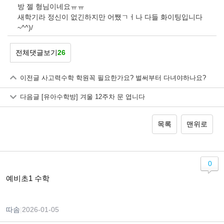
방 젤 형님이네요ㅠㅠ
새학기라 정신이 없긴하지만 어쨌ㄱㅓ나 다들 화이팅입니다
~^^)/
전체댓글보기
26
이전글
사고력수학 학원꼭 필요한가요? 벌써부터 다녀야하나요?
다음글
[유아수학방] 겨울 12주차 문 엽니다
목록
맨위로
0
예비초1 수학
따솜
|
2026-01-05