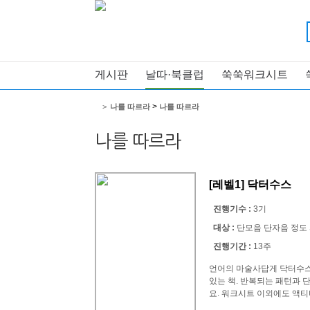
게시판
날따·북클럽
쑥쑥워크시트
>
>
나를 따르라
나를 따르라
나를 따르라
[레벨1] 닥터수스
진행기수 :
3기
대상 :
단모음 단자음 정도
진행기간 :
13주
언어의 마술사답게 닥터수스
있는 책. 반복되는 패턴과 
요. 워크시트 이외에도 액