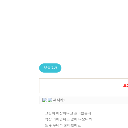
댓글(10)
로
제시카j
그림이 이상하다고 싫어했는데
막상 라이밍워즈 많이 나오니까
또 쉬우니까 좋아했어요