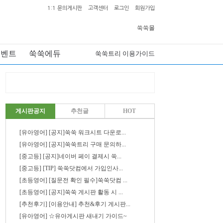
1:1 문의게시판
고객센터
로그인
회원가입
쑥쑥몰
이벤트
쑥쑥에듀
쑥쑥트리 이용가이드
게시판공지
추천글
HOT
[유아영어] [공지]쑥쑥 워크시트 다운로...
[유아영어] [공지]쑥쑥트리 구매 문의하...
[중고등] [공지]네이버 페이 결제시 쑥...
[중고등] [TIP] 쑥쑥닷컴에서 가입인사...
[초등영어] [질문전 확인 필수]쑥쑥닷컴 ...
[초등영어] [공지]쑥쑥 게시판 활동 시 ...
[추천후기] [이용안내] 추천&후기 게시판...
[유아영어] ☆유아게시판 새내기 가이드~