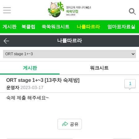
본문 바로가기
게시판
북클럽
쑥쑥워크시트
나를따르라
엄마표자료실
나를따르라
게시판
워크시트
ORT stage 1+~3 [13주차 숙제방]
1
운영자
|
2023-03-17
숙제 제출 해주세요~
공유