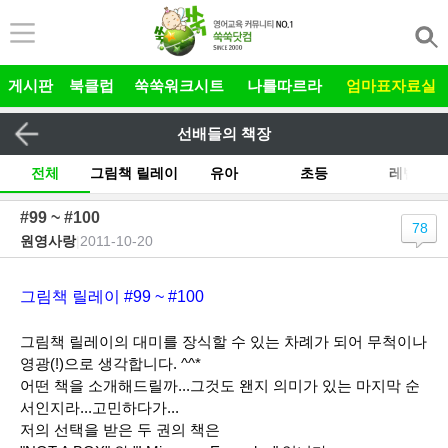
본문 바로가기
게시판
북클럽
쑥쑥워크시트
나를따르라
엄마표자료실
선배들의 책장
전체
그림책 릴레이
유아
초등
레벨
주제
작가
출판사
기타
#99 ~ #100
78
원영사랑
|
2011-10-20
그림책 릴레이 #99 ~ #100
그림책 릴레이의 대미를 장식할 수 있는 차례가 되어 무척이나
영광(!)으로 생각합니다. ^^*
어떤 책을 소개해드릴까...그것도 왠지 의미가 있는 마지막 순
서인지라...고민하다가...
저의 선택을 받은 두 권의 책은