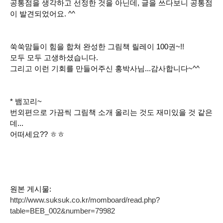
공통점을 생각하고 선정한 것을 아닌데, 글을 쓰다보니 공통점
이 발견되었어요. ^^
쑥쑥맘들이 힘을 합쳐 완성한 그림책 릴레이 100권~!!
모두 모두 고생하셨습니다.
그리고 이런 기회를 만들어주신 홍박사님...감사합니다~^^
* 뱀꼬리~
번외편으로 가끔씩 그림책 소개 올리는 것도 재미있을 것 같은
데...
어떠세요?? ㅎㅎ
원본 게시물:
http://www.suksuk.co.kr/momboard/read.php?
table=BEB_002&number=79982