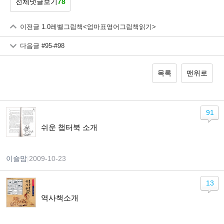
전체댓글보기
78
이전글
1.0레벨그림책<엄마표영어그림책읽기>
다음글
#95-#98
목록
맨위로
91
쉬운 챕터북 소개
이슬맘
|
2009-10-23
13
역사책소개