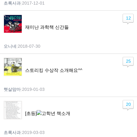
초록사과
|
2017-12-01
12
재미난 과학책 신간들
오니네
|
2018-07-30
25
스토리킹 수상작 소개해요^^
햇살맘마
|
2019-01-03
20
[초등]
고학년 책소개
초록사과
|
2019-03-03