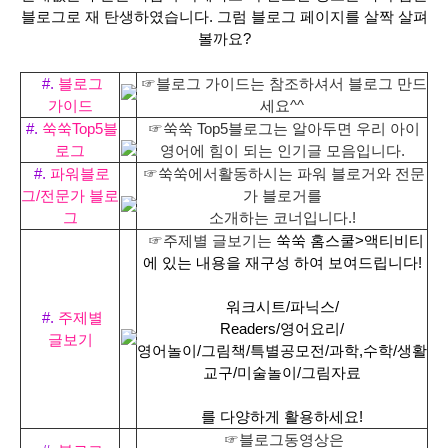
블로그로 재 탄생하였습니다. 그럼 블로그 페이지를 살짝 살펴
볼까요?
#.
블로그
☞블로그 가이드는 참조하셔서 블로그 만드
가이드
세요^^
#.
쑥쑥Top5블
☞쑥쑥 Top5블로그는 알아두면 우리 아이
로그
영어에 힘이 되는 인기글 모음입니다.
#.
파워블로
☞쑥쑥에서활동하시는 파워 블로거와 전문
그/
전문가 블로
가 블로거를
그
소개하는 코너입니다.!
☞주제별 글보기는
쑥쑥 홈스쿨>액티비티
에 있는 내용을 재구성 하여 보여드립니다!
워크시트/파닉스/
#.
주제별
Readers/영어요리/
글보기
영어놀이/
그림책/특별공모전/과학,수학/생활
교구/미술놀이/그림자료
를 다양하게 활용하세요!
☞블로그동영상은