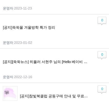
운영자
|
2023-11-23
0
[공지]쑥쑥몰 겨울방학 특가 정리
운영자
|
2023-01-02
0
[공지][쑥쑥뉴스] 히플러 서현주 님의 [Hello 베이비 Hi 맘] 개정판 출간
운영자
|
2022-12-16
0
[공지]참빛북클럽 공동구매 안내 및 무료체험 이용가이드