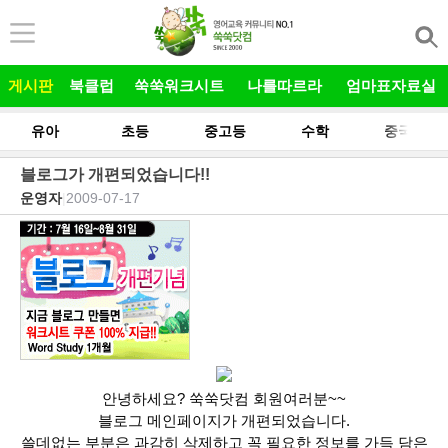
본문 바로가기
게시판
북클럽
쑥쑥워크시트
나를따르라
엄마표자료실
유아
초등
중고등
수학
중국어
블로그가 개편되었습니다!!
운영자
|
2009-07-17
안녕하세요? 쑥쑥닷컴 회원여러분~~
블로그 메인페이지가 개편되었습니다.
쓸데없는 부분은 과감히 삭제하고 꼭 필요한 정보를 가득 담은