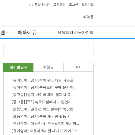
1:1 문의게시판
고객센터
로그인
회원가입
쑥쑥몰
이벤트
쑥쑥에듀
쑥쑥트리 이용가이드
게시판공지
추천글
HOT
[유아영어] [공지]쑥쑥 워크시트 다운로...
[유아영어] [공지]쑥쑥트리 구매 문의하...
[중고등] [공지]네이버 페이 결제시 쑥...
[중고등] [TIP] 쑥쑥닷컴에서 가입인사...
[초등영어] [질문전 확인 필수]쑥쑥닷컴 ...
[초등영어] [공지]쑥쑥 게시판 활동 시 ...
[추천후기] [이용안내] 추천&후기 게시판...
[유아영어] ☆유아게시판 새내기 가이드~