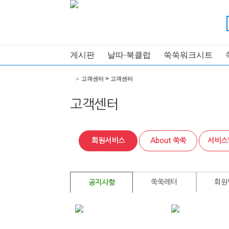
게시판
날따·북클럽
쑥쑥워크시트
>
>
고객센터
고객센터
고객센터
회원서비스
About 쑥쑥
서비스
쑥쑥레터
회원
공지사항