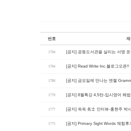
번호
제
[공지] 공동도서관을 살리는 서명 운
1794
[공지] Read Write Inc.블로그오픈!!
1784
[공지] 금요일에 만나는 엔젤 Gramm
1780
[공지] 8월특강 4,5탄-입시영어 해
1779
[공지] 쑥쑥 名士 인터뷰-홍현주 박
1777
[공지] Primary Sight Words 체험
1775