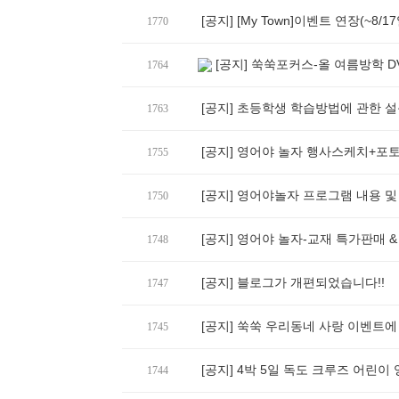
[공지] [My Town]이벤트 연장(~8/1
1770
[공지] 쑥쑥포커스-올 여름방학 
1764
[공지] 초등학생 학습방법에 관한 
1763
[공지] 영어야 놀자 행사스케치+포토
1755
[공지] 영어야놀자 프로그램 내용 및
1750
[공지] 영어야 놀자-교재 특가판매 
1748
[공지] 블로그가 개편되었습니다!!
1747
[공지] 쑥쑥 우리동네 사랑 이벤트에
1745
[공지] 4박 5일 독도 크루즈 어린이
1744