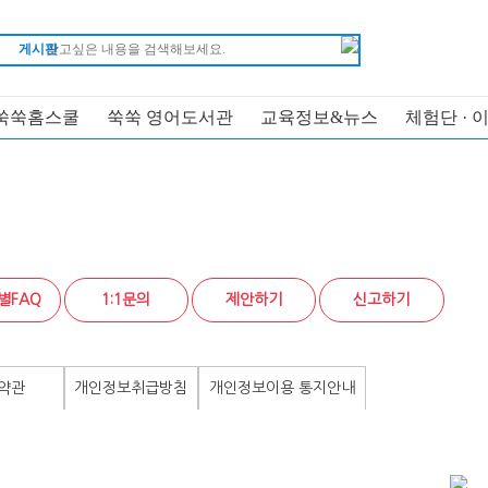
게시판
쑥쑥홈스쿨
쑥쑥 영어도서관
교육정보&뉴스
체험단 · 
별FAQ
1:1문의
제안하기
신고하기
약관
개인정보취급방침
개인정보이용 통지안내