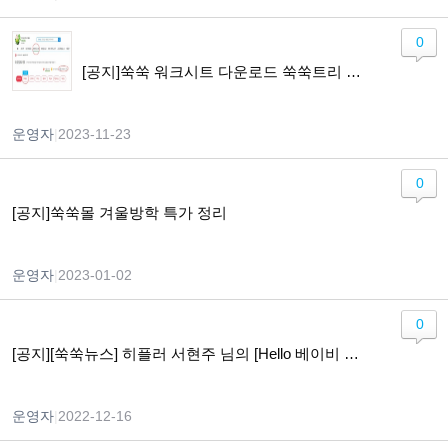
0
[공지]쑥쑥 워크시트 다운로드 쑥쑥트리 구매 전환 안내
운영자
|
2023-11-23
0
[공지]쑥쑥몰 겨울방학 특가 정리
운영자
|
2023-01-02
0
[공지][쑥쑥뉴스] 히플러 서현주 님의 [Hello 베이비 Hi 맘] 개정판 출간
운영자
|
2022-12-16