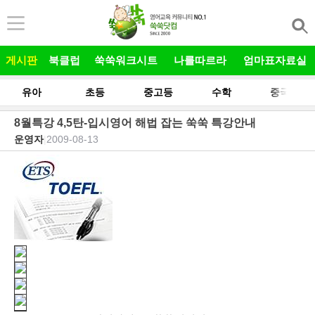
본문 바로가기
게시판
북클럽
쑥쑥워크시트
나를따르라
엄마표자료실
유아
초등
중고등
수학
중국어
8월특강 4,5탄-입시영어 해법 잡는 쑥쑥 특강안내
운영자
|
2009-08-13