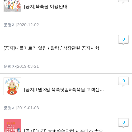
[공지]쑥쑥몰 이용안내
운영자
|
2020-12-02
0
[공지]나를따르라 알림 / 탈락 / 상장관련 공지사항
운영자
|
2019-03-21
0
[공지]1월 3일 쑥쑥닷컴&쑥쑥몰 고객센터 운영 안내
운영자
|
2019-01-03
0
[공지][마감] ☆★쑥쑥닷컴 서포터즈 大모집☆★ (~9/19)