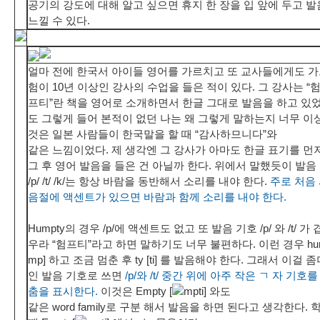
공기의 강도에 대해 알고 싶으면 휴지 한 장을 입 앞에 두고 
느낄 수 있다.
얼마 전에 한국서 아이들 영어를 가르치고 또 교사들에게도 가
험이 10년 이상인 강사의 수업을 들은 적이 있다. 그 강사는 “
프티”란 책을 영어로 소개하면서 한글 그대로 발음을 하고 있었
도 그렇게 들어 본적이 없던 나는 왜 그렇게 말하는지 너무 이
것은 일본 사람들이 한국말을 할 때 “감사하므니다”와
같은 느낌이었다. 제 생각엔 그 강사가 아마도 한글 표기를 먼
그 후 영어 발음을 들은 건 아닐까 한다. 위에서 말했듯이 발음
/p/ /t/ /k/는 항상 바람을 동반해서 소리를 내야 한다.
주로 처음
음절에 액센트가 있으면 바람과 함께 소리를 내야 한다.
Humpty의 경우 /p/에 액센트도 없고 또 발음 기호 /p/ 와 /t/ 가
우라 “험프티”라고 하면 말하기도 너무 불편하다. 이런 경우 hum
mp] 하고 조금 멈춘 후 ty [ti] 를 발음해야 한다. 그래서 이걸 
인 발음 기호로 쓰면
/p/와 /t/ 중간 위에 아주 작은 ㄱ 자 기호
춤을 표시한다.
이것은 Empty [
mpti] 와도
같은 word family로 구분 해서 발음을 하면 된다고 생각한다. 