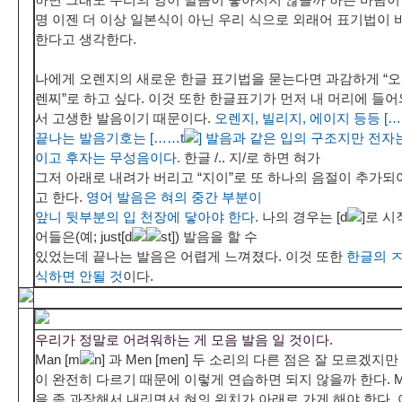
명 이젠 더 이상 일본식이 아닌 우리 식으로 외래어 표기법이
한다고 생각한다.
나에게 오렌지의 새로운 한글 표기법을 묻는다면 과감하게 “오
렌찌”로 하고 싶다. 이것 또한 한글표기가 먼저 내 머리에 들어
서 고생한 발음이기 때문이다.
오렌지, 빌리지, 에이지 등등 […
끝나는 발음기호는 [……t
] 발음과 같은 입의 구조지만 전자
이고 후자는 무성음이다.
한글 /.. 지/로 하면 혀가
그저 아래로 내려가 버리고 “지이”로 또 하나의 음절이 추가되
고 한다.
영어 발음은 혀의 중간 부분이
앞니 뒷부분의 입 천장에 닿아야 한다.
나의 경우는 [d
]로 
어들은(예; just[d
st]) 발음을 할 수
있었는데 끝나는 발음은 어렵게 느껴졌다. 이것 또한
한글의 
식하면 안될 것
이다.
우리가 정말로 어려워하는 게 모음 발음 일 것이다.
Man [m
n] 과 Men [men] 두 소리의 다른 점은 잘 모르겠지만
이 완전히 다르기 때문에 이렇게 연습하면 되지 않을까 한다. M
을 좀 과장해서 내리면서 혀의 위치가 아래로 가게 해야 한다.