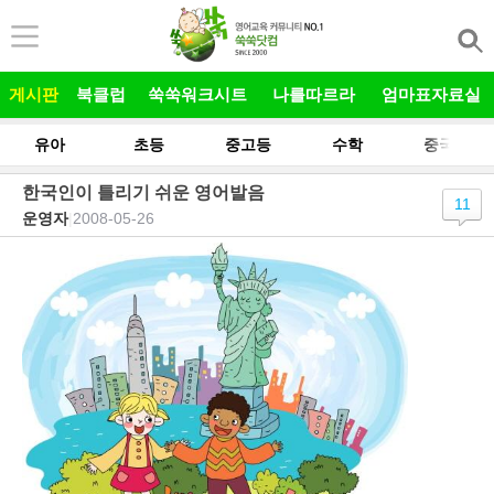
본문 바로가기
게시판
북클럽
쑥쑥워크시트
나를따르라
엄마표자료실
유아
초등
중고등
수학
중국어
한국인이 틀리기 쉬운 영어발음
11
운영자
|
2008-05-26