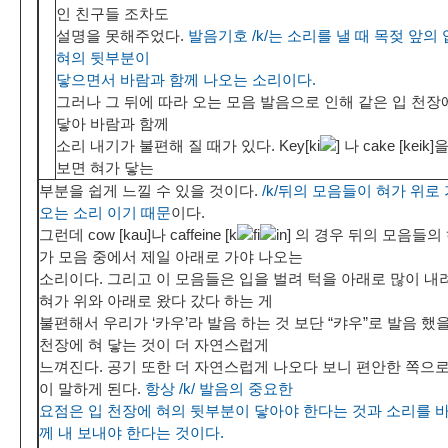
인 친구들 조차도
설명을 못해주었다.
발음기호 /k/는 소리를 낼 때 목젖 앞의
혀의 뒷부분이
닿으면서 바람과 함께 나오는 소리이다.
그러나 그 뒤에 따라 오는 모음 발음으로 인해 같은 입 천장
닿아 바람과 함께
소리 내기가 불편해 질 때가 있다. Key[ki
] 나 cake [keik
보면 혀가 닿는
부분을 쉽게 느낄 수 있을 것이다.
/k/뒤의 모음들이 혀가 위로
오는 소리 이기 때문
이다.
그런데 cow [kau]나 caffeine [k
fi
in] 의 경우 뒤의 모음들의
가 모음 중에서 제일 아래로 가야 나오는
소리이다. 그리고 이 모음들은 입을 벌려 턱을 아래로 많이 내
혀가 위와 아래로 왔다 갔다 하는 게
불편해서 우리가 ‘카우’라 발음 하는 것 보단 “캬우”로 발음 했을
천장에 혀 닿는 것이 더 자연스럽게
느껴진다. 공기 또한 더 자연스럽게 나오다 보니 편안한 쪽으
이 말하게 된다.
항상 /k/ 발음의 중요한
요점은 입 천장에 혀의 뒷부분이 닿아야 한다는 것과 소리를 
께 내 보내야 한다는 것이다.