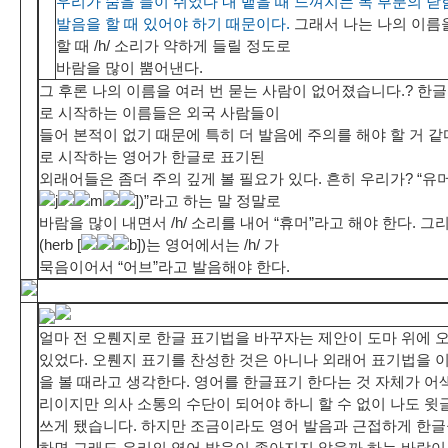
우리가 숨을 들이 쉬었다 내 뱉을 때 느껴지는 목 부분의 닫힘이
발음을 할 때 있어야 하기 때문이다.
그래서 나는 나의 이름
할 때 /h/ 소리가 약하게 들릴 정도로
바람을 많이 뿜어낸다.
그 후론 나의 이름을 여러 번 묻는 사람이 없어졌습니다.? 한
로 시작하는 이름들은 외국 사람들이
들어 본적이 없기 때문에 특히 더 발음에 주의를 해야 할 거 같다. 
로 시작하는 영어가 한글로 표기된
외래어들은 좀더 주의 깊게 볼 필요가 있다. 흔히 우리가? “유머(h
j
m
])”라고 하는 말 정말로
바람을 많이 내면서 /h/ 소리를 내어 “휴머”라고 해야 한다. 그
(herb [
b])는 영어에서는 /h/ 가
묵음이어서 “어브”라고 발음해야 한다.
얼마 전 오뤤지로 한글 표기법을 바꾸자는 제안이 도마 위에 
있었다. 오뤤지 표기를 찬성한 것은 아니나 외래어 표기법을 
을 볼 때라고 생각한다. 영어를 한글표기 한다는 것 자체가 어
리이지만 의사 소통의 수단이 되어야 하니 할 수 없이 나도 윗
쓰게 됐습니다. 하지만 조금이라도 영어 발음과 근접하게 한글
하면 그래도 우리의 영어 발음이 좋아지지 않을까 하는 바람이 