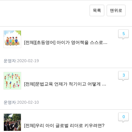
목록
맨위로
5
[전체][초등영어] 아이가 영어책을 스스로 읽기까지
운영자
|
2020-02-19
3
[전체]문법교육 언제가 적기이고 어떻게 가르쳐야 하나요?
운영자
|
2020-02-10
0
[전체]우리 아이 글로벌 리더로 키우려면?