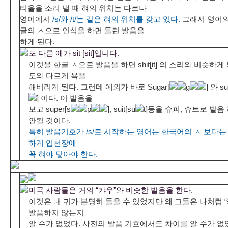
티읕을 소리 낼 때 혀의 위치는 다르나
영어에서
/s/와 /t/는 같은 혀의 위치를 갖고 있다.
그래서 영어의 
글의 ㅅ으로 인식을 하면 틀린 발음을
하게 된다.
또 다른 예가 sit [sit]입니다.
이것을 한글 ㅅ으로 발음을 하면 shit[it] 의 소리와 비슷하게
도와 다르게 욕을
해버리게 된다. 그런데 예외가 바로 Sugar[
g
] 와 su
] 이다. 이 발음을
보고 super[s
p
], suit[su
t]등을 슈퍼, 슈트로 발음
안될 것이다.
특히 발음기호가 /s/로 시작하는 영어는 한국어의 ㅅ 보다는
하게 입천장에
꼭 혀야 닿아야 한다.
미국 사람들은 거의 “캬우”와 비슷한 발음을 한다.
이것은 내 귀가 분명히 들을 수 있었지만 왜 그들은 나처럼 
발음하지 않는지
알 수가 없었다. 사전의 발음 기호에서도 차이를 알 수가 없