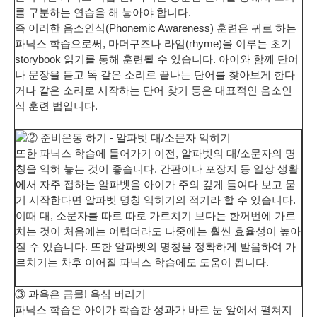
를 구분하는 연습
을 해 놓아야 합니다.
즉 이러한 음소인식(Phonemic Awareness) 훈련은 귀로 하는
파닉스 학습으로써, 마더구즈나 라임(rhyme)을 이루는 초기
storybook 읽기를 통해 훈련될 수 있습니다. 아이와 함께 단어
나 문장을 듣고 똑 같은 소리로 끝나는 단어를 찾아보게 한다
거나 같은 소리로 시작하는 단어 찾기 등은 대표적인 음소인
식 훈련 법입니다.
② 준비운동 하기 - 알파벳 대/소문자 익히기
또한 파닉스 학습에 들어가기 이전,
알파벳의 대/소문자의 명
칭을 익혀 놓는 것
이 좋습니다. 간판이나 포장지 등 일상 생활
에서 자주 접하는 알파벳을 아이가 주의 깊게 들여다 보고 묻
기 시작한다면 알파벳 명칭 익히기의 적기라 할 수 있습니다.
이때 대, 소문자를 따로 따로 가르치기 보다는 한꺼번에 가르
치는 것이 처음에는 어렵더라도 나중에는 훨씬 효율성이 높아
질 수 있습니다. 또한 알파벳의 명칭을 정확하게 발음하여 가
르치기는 차후 이어질 파닉스 학습에도 도움이 됩니다.
③ 과욕은 금물! 욕심 버리기
파닉스 학습은 아이가 학습한 성과가 바로 눈 앞에서 펼쳐지