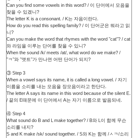
Can you find some vowels in this word? / 이 단어에서 모음을
찾을 수 있겠니?
The letter K is a consonant. / K는 자음이란다.
How do you read this spelling family? / 이 단어군은 뭐라고 읽
니?
Can you make the word that rhymes with the word "cat"? / cat
와 라임을 이루는 단어를 찾을 수 있니?
When the sound /k/ meets /at/, what word do we make? /
"ㅋ"와 "앳트"가 만나면 어떤 단어가 되지?
③ Step 3
When a vowel says its name, it is called a long vowel. / 자기
이름을 소리를 내는 모음을 장모음이라고 한단다.
The letter A says its name in this word because of the silent E.
/ 끝의 E때문에 이 단어에서 A는 자기 이름으로 발음되네.
④ Step 4
What sound do B and L make together? / B와 L이 함께 무슨
소리를 내지?
S and K make /sk/ sound together. / S와 K는 함께 /ㅅㅋ/소리