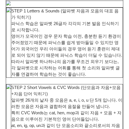
STEP 1 Letters & Sounds (알파벳 자음과 모음의 대표 음
가 익히기)
파닉스 학습은
알파벳 26글자 각각의 기본 발음 인식하기
로 시작
합니다.
영어가 모국어인 경우 문자 학습 이전, 충분한 듣기 환경이
주어졌었기 때문에 파닉스를 쉽게 받아들일 수 있지만 영
어가 외국어인 우리 아이들의 경우 영어 듣기 훈련이 제대
로 되어 있지 않기 때문에 파닉스 학습이 더딜 수 있습니다.
따라서 알파벳 하나하나의 음가를 무조건 외우기 보다는,
각 알파벳으로 시작하는 어휘를 통해 첫 소리와 알파벳 글
자를 연결하여 학습하는 것이 좋습니다.
STEP 2 Short Vowels & CVC Words (단모음과 자음+모음
+자음 단어 익히기)
알파벳 26개의 낱자 중 모음은 a, e, i, o, u 단 5개 입니다. 이
러한 모음은 자음과 결합하여 음절을 만들어 냅니다.
특히 CVC Words는 cat, hen, mop과 같이
자음 + 모음 + 자
음으로 이루어진 기본적인 영어 단어
들입니다.
at, en, ig, op, un과 같이 단 모음소리와 끝소리로서의 자음