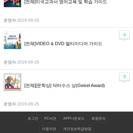
[전체]미국교과서 영어교육 및 학습 가이드
운영자
|
2019-09-25
0
[전체]VIDEO & DVD 멀티미디어 가이드
운영자
|
2019-09-25
0
[전체][문학상] 닥터수스 상(Geisel Award)
운영자
|
2019-09-25
로그인
PC버전
APP다운로드
회원문의
이용약관
개인정보취급방침