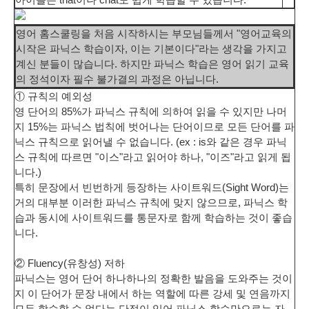
영어 홈스쿨링을 처음 시작하시는 부모님들께서 "영어교육의
시작은 파닉스 학습이자, 이는 기본이다"라는 생각을 가지고
계신 분들이 많습니다. 하지만
파닉스 학습은 영어 읽기 교육
의 정석이자 필수 불가결의 과정은 아닙니다.
① 규칙의 예외성
영 단어의 85%가 파닉스 규칙에 의하여 읽을 수 있지만 나머
지 15%는 파닉스 법칙에 벗어나는 단어이므로
모든 단어를 파
닉스 규칙으로 읽어낼 수 없습니다.
(ex : is와 같은 경우 파닉
스 규칙에 따르면 "이스"라고 읽어야 하나, "이즈"라고 읽게 됩
니다.)
특히 문장에서 빈번하게 등장하는 사이트워드(Sight Word)는
거의 대부분 이러한 파닉스 규칙에 맞지 않으므로, 파닉스 학
습과 동시에 사이트워드를 통문자로 함께 학습하는 것이 좋습
니다.
② Fluency(유창성) 저하
파닉스는 영어 단어 하나하나의 정확한 발음을 도와주는 것이
지 이 단어가 문장 내에서 하는 역할에 따른 강세 및 연음까지
모두 학습할 수 없다는 단점이 있어
파닉스 학습만으로는 자