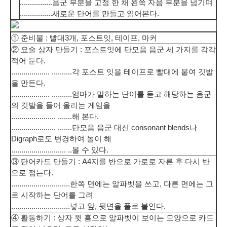
................
음군 부분을 고정 한 채 왼쪽 자음 부분을 넘기며
................
새로운 단어를 만들고 읽어본다.
① 준비물 : 빨대3개, 포스트잇, 테이프, 마커
② 요술 상자 만들기 : 포스트잇에 단모음 음군 세 가지를 각각
적어 둔다.
................... ..........
각 포스트 잇을 테이프로 빨대에 붙여 깃발
을 만든다.
................... ..........
엄마가 말하는 단어를 듣고 해당하는 음군
의 깃발을 들어 올리는 게임을
...................... .......
해 본다.
...................... .......
단모음 음군 대신 consonant blends나
Digraph로도 변경하여 놀이 해
........................... ..
볼 수 있다.
③ 단어카드 만들기 : A4지를 반으로 가로로 자른 후 다시 반
으로 접는다.
.............................
한쪽 면에는 알파벳을 쓰고, 다른 면에는 그
로 시작하는 단어를 그려
.............................
넣고 앞, 뒷면을 풀로 붙인다.
④ 활동하기 : 상자 윗 홈으로 알파벳이 보이는 모양으로 카드