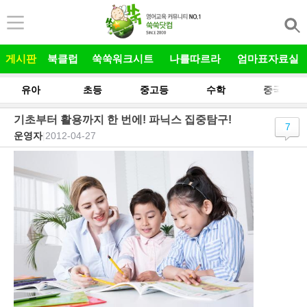
본문 바로가기
게시판
북클럽
쑥쑥워크시트
나를따르라
엄마표자료실
유아
초등
중고등
수학
중국어
기초부터 활용까지 한 번에! 파닉스 집중탐구!
7
운영자
|
2012-04-27