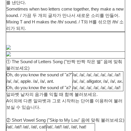
를 낸단다.
Sometimes when two letters come together, they make a new
sound. / 가끔 두 개의 글자가 만나서 새로운 소리를 만들어.
Mixing T and H makes the /th/ sound. / T와 H를 섞으면 /th/ 소
리가 되지.
① The Sound of Letters Song ("반짝 반짝 작은 별" 음에 맞춰
불러보세요)
Oh, do you know the sound of "a?"
/a/, /a/, /a/, /a/, /a/, /a/, /a/!
/a/, /a/, apple. /a/, /a/, ant.
/a/, /a/, alligator, /a/, /a/, ax.
Oh, do you know the sound of "a?
/a/, /a/, /a/, /a/, /a/, /a/, /a/!
알파벳 낱자의 음가를 익힐 때 함께 불러보세요.
A이외에 다른 알파벳과 그로 시작하는 단어를 이용하여 불러
보실 수 있습니다.
② Short Vowel Song ("Skip to My Lou" 음에 맞춰 불러보세요)
/at/, /at/! /at/, /at/, cat!
/at/, /at/! /at/, /at/, hat!