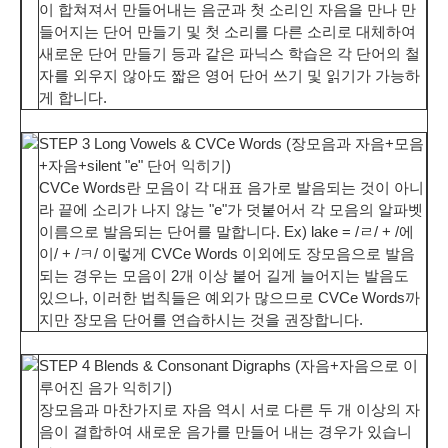
이 합쳐져서 만들어내는 음군과 첫 소리인 자음을 만나 만
들어지는 단어 만들기 및 첫 소리를 다른 소리로 대체하여
새로운 단어 만들기 등과 같은 파닉스 학습은 각 단어의 철
자를 외우지 않아도 짧은 영어 단어 쓰기 및 읽기가 가능하
게 합니다.
STEP 3 Long Vowels & CVCe Words (장모음과 자음+모음
+자음+silent "e" 단어 익히기)
CVCe Words란 모음이 각 대표 음가로 발음되는 것이 아니
라 끝에 소리가 나지 않는 "e"가 덧붙어서 각
모음의 알파벳
이름으로 발음되는 단어
를 말합니다. Ex) lake = /ㄹ/ + /에
이/ + /ㅋ/ 이렇게 CVCe Words 이외에도 장모음으로 발음
되는 경우는 모음이 2개 이상 붙어 길게 늘어지는 발음도
있으나, 이러한 법칙들은 예외가 많으므로 CVCe Words까
지만 장모음 단어를 연습하시는 것을 권장합니다.
STEP 4 Blends & Consonant Digraphs (자음+자음으로 이
루어진 음가 익히기)
장모음과 마찬가지로 자음 역시
서로 다른 두 개 이상의 자
음이 결합하여 새로운 음가를 만들어 내는 경우
가 있습니