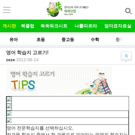
본문 바로가기
게시판
북클럽
쑥쑥워크시트
나를따르라
엄마표자료실
유아
초등
중고등
수학
중국어
영어 학습지 고르기!
6
zeze
|
2012-06-14
영어 전문학습지를 선택하십시오.
전과목 학습지 중에서 한 과목으로 끼어있는 업체의 학습지는