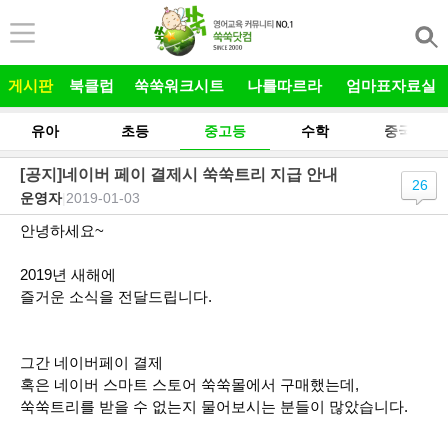
본문 바로가기
게시판
북클럽
쑥쑥워크시트
나를따르라
엄마표자료실
유아
초등
중고등
수학
중국어
[공지]네이버 페이 결제시 쑥쑥트리 지급 안내
26
운영자
|
2019-01-03
안녕하세요~
2019년 새해에
즐거운 소식을 전달드립니다.
그간 네이버페이 결제
혹은 네이버 스마트 스토어 쑥쑥몰에서 구매했는데,
쑥쑥트리를 받을 수 없는지 물어보시는 분들이 많았습니다.