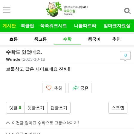
본문 바로가기
게시판
북클럽
쑥쑥워크시트
나를따르라
엄마표자료실
초등
중고등
수학
중국어
추천/후기
수학도 있었네요.
0
Wunder
|
2023-10-18
보물창고 같은 사이트네요 진짜!!
추천
공유
댓글
0
댓글쓰기
답글쓰기
스크랩
이전글
엄마표 수학으로 고등수학까지!