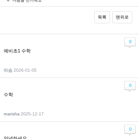
다음글
반가워요
목록
맨위로
0
예비초1 수학
따솜
|
2026-01-05
0
수학
marisha
|
2025-12-17
0
안녕하세요